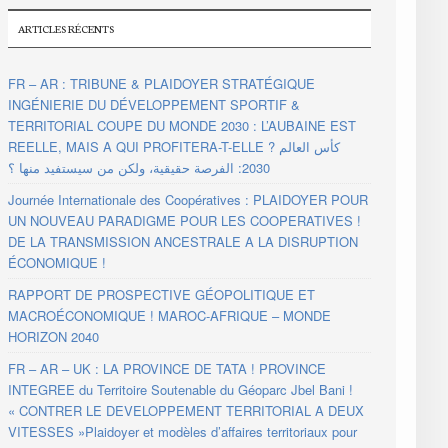
ARTICLES RÉCENTS
FR – AR : TRIBUNE & PLAIDOYER STRATÉGIQUE
INGÉNIERIE DU DÉVELOPPEMENT SPORTIF &
TERRITORIAL COUPE DU MONDE 2030 : L’AUBAINE EST
REELLE, MAIS A QUI PROFITERA-T-ELLE ? كأس العالم
2030: الفرصة حقيقية، ولكن من سيستفيد منها ؟
Journée Internationale des Coopératives : PLAIDOYER POUR
UN NOUVEAU PARADIGME POUR LES COOPERATIVES !
DE LA TRANSMISSION ANCESTRALE A LA DISRUPTION
ÉCONOMIQUE !
RAPPORT DE PROSPECTIVE GÉOPOLITIQUE ET
MACROÉCONOMIQUE ! MAROC-AFRIQUE – MONDE
HORIZON 2040
FR – AR – UK : LA PROVINCE DE TATA ! PROVINCE
INTEGREE du Territoire Soutenable du Géoparc Jbel Bani !
« CONTRER LE DEVELOPPEMENT TERRITORIAL A DEUX
VITESSES »Plaidoyer et modèles d’affaires territoriaux pour