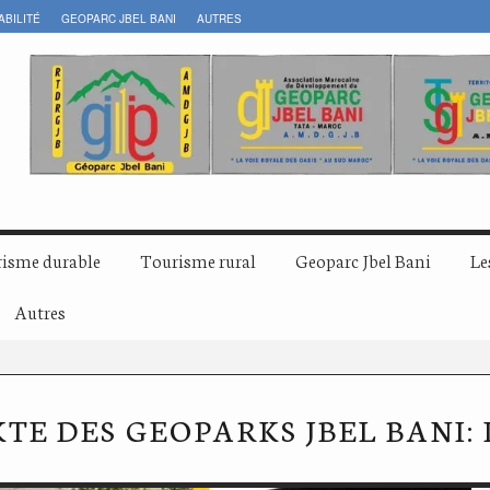
ABILITÉ
GEOPARC JBEL BANI
AUTRES
isme durable
Tourisme rural
Geoparc Jbel Bani
Le
Autres
KTE DES GEOPARKS JBEL BANI: