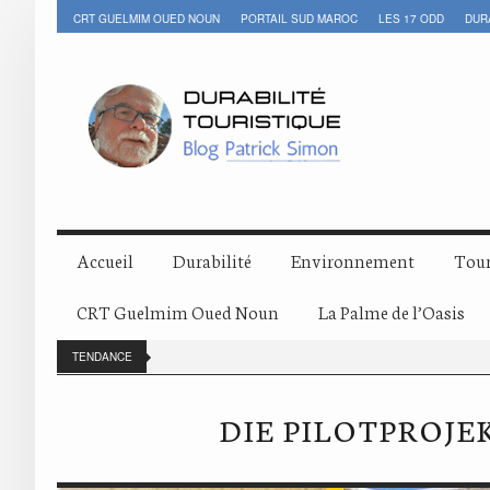
CRT GUELMIM OUED NOUN
PORTAIL SUD MAROC
LES 17 ODD
DUR
Accueil
Durabilité
Environnement
Tour
CRT Guelmim Oued Noun
La Palme de l’Oasis
TENDANCE
DIE PILOTPROJE