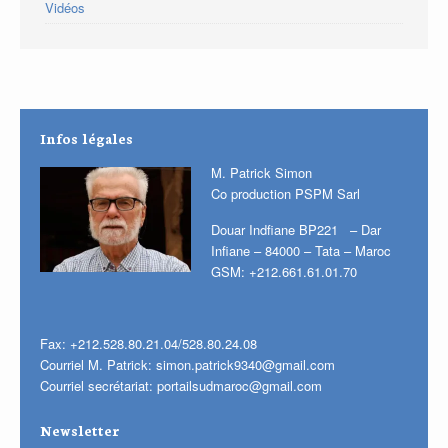
Vidéos
Infos légales
M. Patrick Simon
Co production PSPM Sarl
Douar Indfiane BP221 – Dar
Infiane – 84000 – Tata – Maroc
GSM: +212.661.61.01.70
Fax: +212.528.80.21.04/528.80.24.08
Courriel M. Patrick:
simon.patrick9340@gmail.com
Courriel secrétariat:
portailsudmaroc@gmail.com
Newsletter