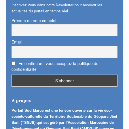
Inscrivez vous dans notre Newsletter pour recevoir les
actualités du portail en temps réel.
Prénom ou nom complet
Email
En continuant, vous acceptez la politique de
confidentialité
A propos
Portail Sud Maroc est une fenêtre ouverte sur la vie éco-
sociéto-culturelle du Territoire Soutenable du Géoparc Jbel
Bani (TSGJB) qui est géré par l’Association Marocaine de
Développement du Géoparc Jbel Bani (AMDGJB) créée en