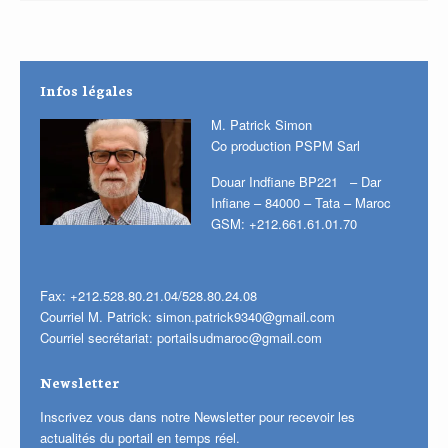
Infos légales
M. Patrick Simon
Co production PSPM Sarl
Douar Indfiane BP221 – Dar
Infiane – 84000 – Tata – Maroc
GSM: +212.661.61.01.70
Fax: +212.528.80.21.04/528.80.24.08
Courriel M. Patrick:
simon.patrick9340@gmail.com
Courriel secrétariat:
portailsudmaroc@gmail.com
Newsletter
Inscrivez vous dans notre Newsletter pour recevoir les
actualités du portail en temps réel.