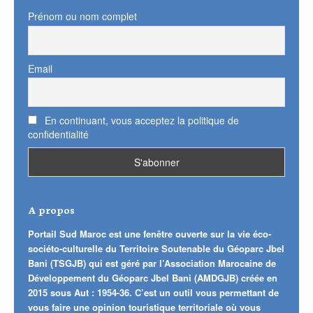
Prénom ou nom complet
Email
En continuant, vous acceptez la politique de
confidentialité
A propos
Portail Sud Maroc est une fenêtre ouverte sur la vie éco-
sociéto-culturelle du Territoire Soutenable du Géoparc Jbel
Bani (TSGJB) qui est géré par l’Association Marocaine de
Développement du Géoparc Jbel Bani (AMDGJB) créée en
2015 sous Aut : 1954-36. C’est un outil vous permettant de
vous faire une opinion touristique territoriale où vous