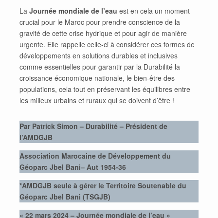
La
Journée mondiale de l’eau
est en cela un moment
crucial pour le Maroc pour prendre conscience de la
gravité de cette crise hydrique et pour agir de manière
urgente. Elle rappelle celle-ci à considérer ces formes de
développements en solutions durables et inclusives
comme essentielles pour garantir par la Durabilité la
croissance économique nationale, le bien-être des
populations, cela tout en préservant les équilibres entre
les milieux urbains et ruraux qui se doivent d’être !
Par Patrick Simon – Durabilité – Président de
l’AMDGJB
Association Marocaine de Développement du
Géoparc Jbel Bani– Aut 1954-36
*AMDGJB seule à gérer le Territoire Soutenable du
Géoparc Jbel Bani (TSGJB)
« 22 mars 2024 – Journée mondiale de l’eau »