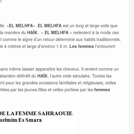
RE
lle «
EL MELHFA
».
EL MELHFA
est un long et large voile que
 la manière du
HAÏK
. «
EL MELHFA
» redevient à la mode ces
nt comme le signe d’un retour déterminé aux habits traditionnels.
de 4 mètres et large d’environ 1,5 m.
Les femmes
l’entourent
s, sans même laisser apparaître les cheveux. Il revient comme un
’abandon définitif du
HAÏK
, l’autre voile séculaire. Toutes les
ent pour les grandes occasions familiales et religieuses, celles
tées par les jeunes filles et celles portées par les
femmes