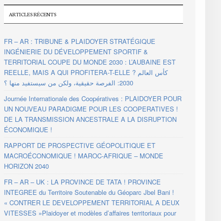
ARTICLES RÉCENTS
FR – AR : TRIBUNE & PLAIDOYER STRATÉGIQUE
INGÉNIERIE DU DÉVELOPPEMENT SPORTIF &
TERRITORIAL COUPE DU MONDE 2030 : L’AUBAINE EST
REELLE, MAIS A QUI PROFITERA-T-ELLE ? كأس العالم
2030: الفرصة حقيقية، ولكن من سيستفيد منها ؟
Journée Internationale des Coopératives : PLAIDOYER POUR
UN NOUVEAU PARADIGME POUR LES COOPERATIVES !
DE LA TRANSMISSION ANCESTRALE A LA DISRUPTION
ÉCONOMIQUE !
RAPPORT DE PROSPECTIVE GÉOPOLITIQUE ET
MACROÉCONOMIQUE ! MAROC-AFRIQUE – MONDE
HORIZON 2040
FR – AR – UK : LA PROVINCE DE TATA ! PROVINCE
INTEGREE du Territoire Soutenable du Géoparc Jbel Bani !
« CONTRER LE DEVELOPPEMENT TERRITORIAL A DEUX
VITESSES »Plaidoyer et modèles d’affaires territoriaux pour