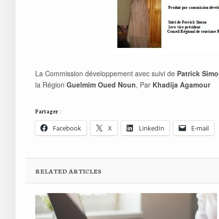
La Commission développement avec suivi de
Patrick Sim
la Région
Guelmim Oued Noun
, Par
Khadija Agamour
P.
Partager :
Facebook
X
LinkedIn
E-mail
RELATED ARTICLES