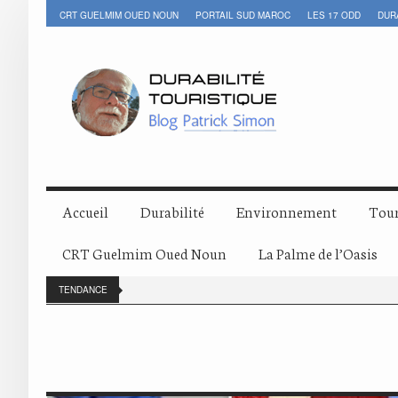
CRT GUELMIM OUED NOUN
PORTAIL SUD MAROC
LES 17 ODD
DUR
Accueil
Durabilité
Environnement
Tour
CRT Guelmim Oued Noun
La Palme de l’Oasis
TENDANCE