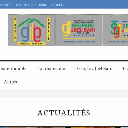
ABILITÉ
GEOPARC JBEL BANI
AUTRES
isme durable
Tourisme rural
Geoparc Jbel Bani
Le
Autres
ACTUALITÉS