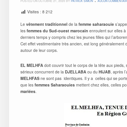
POSTED ON OCTOBRE 21, 2020 BY
PATRICK SIMON
AUCUN COMMENTAI
Visites :
8 212
Le
vêtement traditionnel
de la
femme saharaouie
s’appe
les
femmes du Sud-ouest marocain
enroulent sur elles à
derniers temps y compris chez les jeunes filles qui l’arbore
Cet effet vestimentaire très ancien, est long généralement 
autour de leur corps.
EL MELHFA
doit couvrir tout le corps de la tête aux pied
sérieux concurrent de la
DJELLABA
ou du
HIJAB
, après l
MELHFAS
ne sont pas identiques. Il y a celles qui se port
que les
femmes Saharaouies
mettent chez elles, celles por
mariées
.