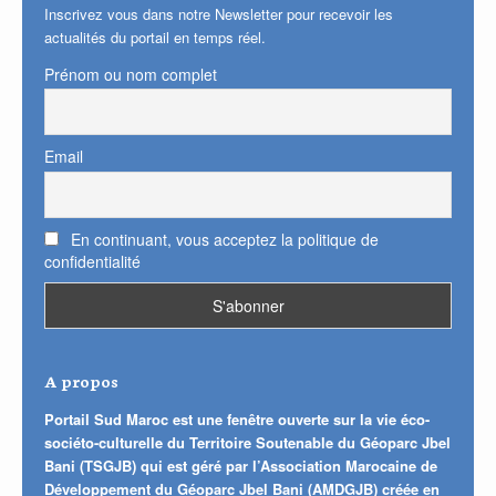
Inscrivez vous dans notre Newsletter pour recevoir les
actualités du portail en temps réel.
Prénom ou nom complet
Email
En continuant, vous acceptez la politique de
confidentialité
A propos
Portail Sud Maroc est une fenêtre ouverte sur la vie éco-
sociéto-culturelle du Territoire Soutenable du Géoparc Jbel
Bani (TSGJB) qui est géré par l’Association Marocaine de
Développement du Géoparc Jbel Bani (AMDGJB) créée en