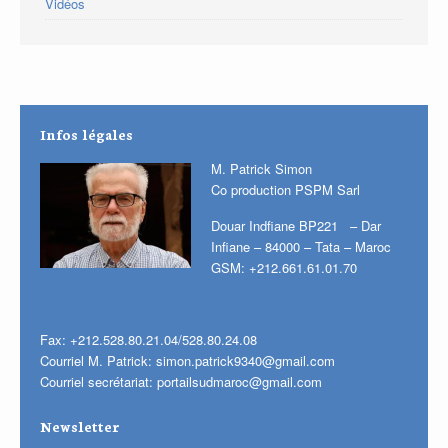
Vidéos
Infos légales
M. Patrick Simon
Co production PSPM Sarl
Douar Indfiane BP221 – Dar
Infiane – 84000 – Tata – Maroc
GSM: +212.661.61.01.70
Fax: +212.528.80.21.04/528.80.24.08
Courriel M. Patrick:
simon.patrick9340@gmail.com
Courriel secrétariat:
portailsudmaroc@gmail.com
Newsletter