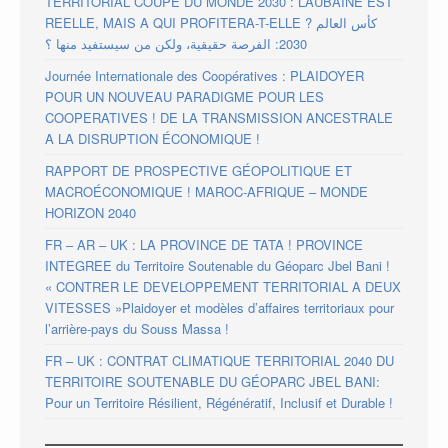
TERRITORIAL COUPE DU MONDE 2030 : L’AUBAINE EST
REELLE, MAIS A QUI PROFITERA-T-ELLE ? كأس العالم
2030: الفرصة حقيقية، ولكن من سيستفيد منها ؟
Journée Internationale des Coopératives : PLAIDOYER
POUR UN NOUVEAU PARADIGME POUR LES
COOPERATIVES ! DE LA TRANSMISSION ANCESTRALE
A LA DISRUPTION ÉCONOMIQUE !
RAPPORT DE PROSPECTIVE GÉOPOLITIQUE ET
MACROÉCONOMIQUE ! MAROC-AFRIQUE – MONDE
HORIZON 2040
FR – AR – UK : LA PROVINCE DE TATA ! PROVINCE
INTEGREE du Territoire Soutenable du Géoparc Jbel Bani !
« CONTRER LE DEVELOPPEMENT TERRITORIAL A DEUX
VITESSES »Plaidoyer et modèles d’affaires territoriaux pour
l’arrière-pays du Souss Massa !
FR – UK : CONTRAT CLIMATIQUE TERRITORIAL 2040 DU
TERRITOIRE SOUTENABLE DU GÉOPARC JBEL BANI:
Pour un Territoire Résilient, Régénératif, Inclusif et Durable !