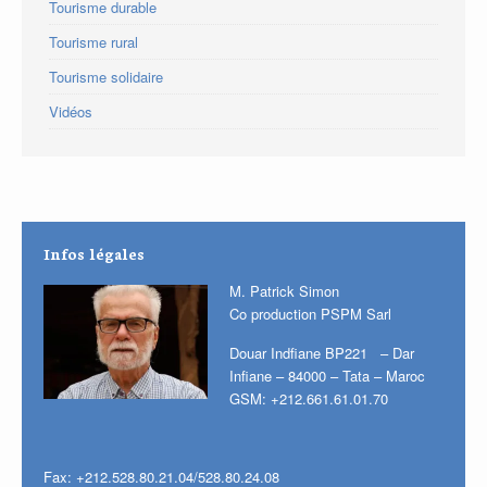
Tourisme durable
Tourisme rural
Tourisme solidaire
Vidéos
Infos légales
M. Patrick Simon
Co production PSPM Sarl
Douar Indfiane BP221 – Dar
Infiane – 84000 – Tata – Maroc
GSM: +212.661.61.01.70
Fax: +212.528.80.21.04/528.80.24.08