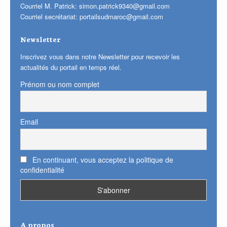
Courriel M. Patrick:
simon.patrick9340@gmail.com
Courriel secrétariat:
portailsudmaroc@gmail.com
Newsletter
Inscrivez vous dans notre Newsletter pour recevoir les
actualités du portail en temps réel.
Prénom ou nom complet
Email
En continuant, vous acceptez la politique de
confidentialité
A propos