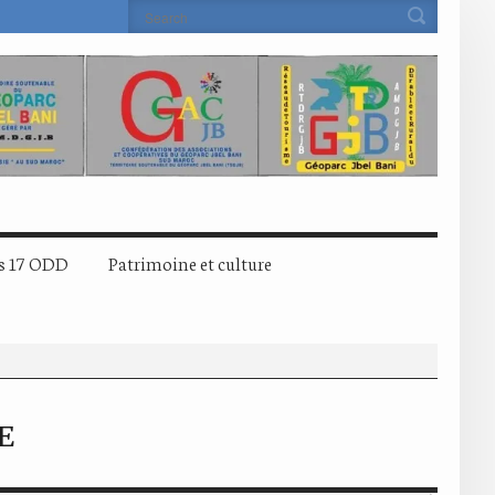
s 17 ODD
Patrimoine et culture
E