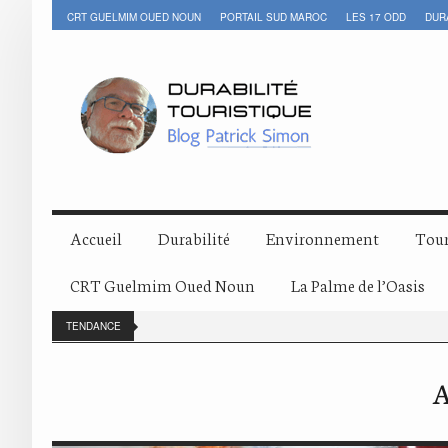
CRT GUELMIM OUED NOUN
PORTAIL SUD MAROC
LES 17 ODD
DUR
Accueil
Durabilité
Environnement
Tour
CRT Guelmim Oued Noun
La Palme de l’Oasis
TENDANCE