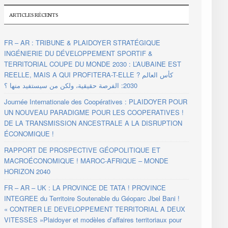
ARTICLES RÉCENTS
FR – AR : TRIBUNE & PLAIDOYER STRATÉGIQUE
INGÉNIERIE DU DÉVELOPPEMENT SPORTIF &
TERRITORIAL COUPE DU MONDE 2030 : L’AUBAINE EST
REELLE, MAIS A QUI PROFITERA-T-ELLE ? كأس العالم
2030: الفرصة حقيقية، ولكن من سيستفيد منها ؟
Journée Internationale des Coopératives : PLAIDOYER POUR
UN NOUVEAU PARADIGME POUR LES COOPERATIVES !
DE LA TRANSMISSION ANCESTRALE A LA DISRUPTION
ÉCONOMIQUE !
RAPPORT DE PROSPECTIVE GÉOPOLITIQUE ET
MACROÉCONOMIQUE ! MAROC-AFRIQUE – MONDE
HORIZON 2040
FR – AR – UK : LA PROVINCE DE TATA ! PROVINCE
INTEGREE du Territoire Soutenable du Géoparc Jbel Bani !
« CONTRER LE DEVELOPPEMENT TERRITORIAL A DEUX
VITESSES »Plaidoyer et modèles d’affaires territoriaux pour