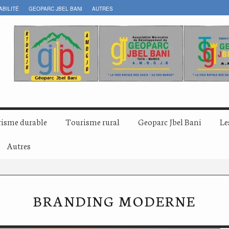
ABILITÉ
GEOPARC JBEL BANI
AUTRES
isme durable
Tourisme rural
Geoparc Jbel Bani
Le
Autres
BRANDING MODERNE