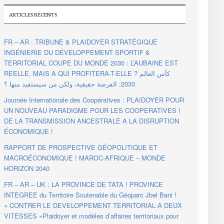
ARTICLES RÉCENTS
FR – AR : TRIBUNE & PLAIDOYER STRATÉGIQUE
INGÉNIERIE DU DÉVELOPPEMENT SPORTIF &
TERRITORIAL COUPE DU MONDE 2030 : L’AUBAINE EST
REELLE, MAIS A QUI PROFITERA-T-ELLE ? كأس العالم
2030: الفرصة حقيقية، ولكن من سيستفيد منها ؟
Journée Internationale des Coopératives : PLAIDOYER POUR
UN NOUVEAU PARADIGME POUR LES COOPERATIVES !
DE LA TRANSMISSION ANCESTRALE A LA DISRUPTION
ÉCONOMIQUE !
RAPPORT DE PROSPECTIVE GÉOPOLITIQUE ET
MACROÉCONOMIQUE ! MAROC-AFRIQUE – MONDE
HORIZON 2040
FR – AR – UK : LA PROVINCE DE TATA ! PROVINCE
INTEGREE du Territoire Soutenable du Géoparc Jbel Bani !
« CONTRER LE DEVELOPPEMENT TERRITORIAL A DEUX
VITESSES »Plaidoyer et modèles d’affaires territoriaux pour