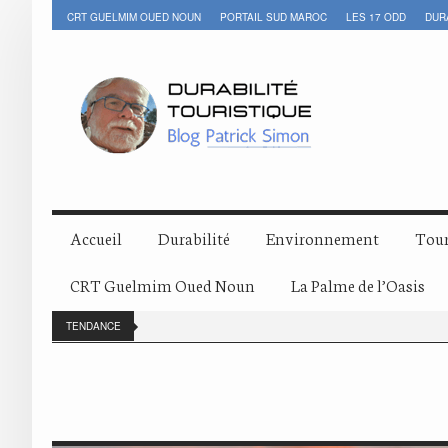
CRT GUELMIM OUED NOUN
PORTAIL SUD MAROC
LES 17 ODD
DUR
Accueil
Durabilité
Environnement
Tour
CRT Guelmim Oued Noun
La Palme de l’Oasis
TENDANCE