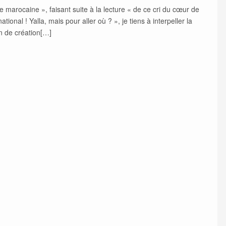
ue marocaine », faisant suite à la lecture « de ce cri du cœur de
l ! Yalla, mais pour aller où ? », je tiens à interpeller la
n de création[…]