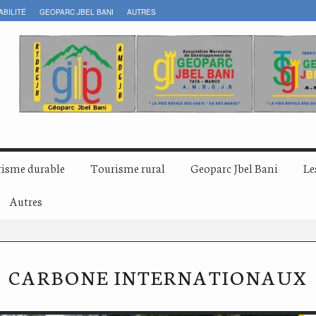
ABILITÉ
GEOPARC JBEL BANI
AUTRES
isme durable
Tourisme rural
Geoparc Jbel Bani
Le
Autres
CARBONE INTERNATIONAUX