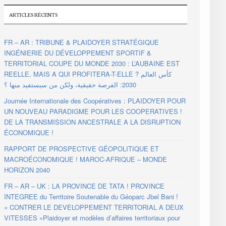
ARTICLES RÉCENTS
FR – AR : TRIBUNE & PLAIDOYER STRATÉGIQUE
INGÉNIERIE DU DÉVELOPPEMENT SPORTIF &
TERRITORIAL COUPE DU MONDE 2030 : L’AUBAINE EST
REELLE, MAIS A QUI PROFITERA-T-ELLE ? كأس العالم
2030: الفرصة حقيقية، ولكن من سيستفيد منها ؟
Journée Internationale des Coopératives : PLAIDOYER POUR
UN NOUVEAU PARADIGME POUR LES COOPERATIVES !
DE LA TRANSMISSION ANCESTRALE A LA DISRUPTION
ÉCONOMIQUE !
RAPPORT DE PROSPECTIVE GÉOPOLITIQUE ET
MACROÉCONOMIQUE ! MAROC-AFRIQUE – MONDE
HORIZON 2040
FR – AR – UK : LA PROVINCE DE TATA ! PROVINCE
INTEGREE du Territoire Soutenable du Géoparc Jbel Bani !
« CONTRER LE DEVELOPPEMENT TERRITORIAL A DEUX
VITESSES »Plaidoyer et modèles d’affaires territoriaux pour