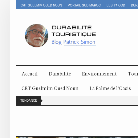
CRT GUELMIM OUED NOUN
PORTAIL SUD MAROC
LES 17 ODD
DUR
Accueil
Durabilité
Environnement
Tour
CRT Guelmim Oued Noun
La Palme de l’Oasis
TENDANCE