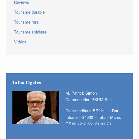
Reviews
Tourisme durable
Tourisme rural
Tourisme solidaire
Vidéos
Infos légales
M. Patrick Simon
Co production PSPM Sarl
Douar Indfiane BP221 – Dar
Infiane – 84000 – Tata – Maroc
GSM: +212.661.61.01.70