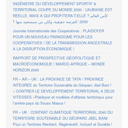
INGÉNIERIE DU DÉVELOPPEMENT SPORTIF &
TERRITORIAL COUPE DU MONDE 2030 : L’AUBAINE EST
REELLE, MAIS A QUI PROFITERA-T-ELLE ? كأس العالم
2030: الفرصة حقيقية، ولكن من سيستفيد منها ؟
Journée Internationale des Coopératives : PLAIDOYER
POUR UN NOUVEAU PARADIGME POUR LES
COOPERATIVES ! DE LA TRANSMISSION ANCESTRALE
A LA DISRUPTION ÉCONOMIQUE !
RAPPORT DE PROSPECTIVE GÉOPOLITIQUE ET
MACROÉCONOMIQUE ! MAROC-AFRIQUE – MONDE
HORIZON 2040
FR – AR – UK : LA PROVINCE DE TATA ! PROVINCE
INTEGREE du Territoire Soutenable du Géoparc Jbel Bani !
« CONTRER LE DEVELOPPEMENT TERRITORIAL A DEUX
VITESSES »Plaidoyer et modèles d’affaires territoriaux pour
l’arrière-pays du Souss Massa !
FR – UK : CONTRAT CLIMATIQUE TERRITORIAL 2040 DU
TERRITOIRE SOUTENABLE DU GÉOPARC JBEL BANI:
Pour un Territoire Résilient, Régénératif, Inclusif et Durable !