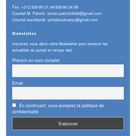
Fax: +212.528.80.21.04/528.80.24.08
Courriel M. Patrick:
simon.patrick9340@gmail.com
Courriel secrétariat:
portailsudmaroc@gmail.com
Newsletter
Inscrivez vous dans notre Newsletter pour recevoir les
actualités du portail en temps réel.
Prénom ou nom complet
Email
En continuant, vous acceptez la politique de
confidentialité