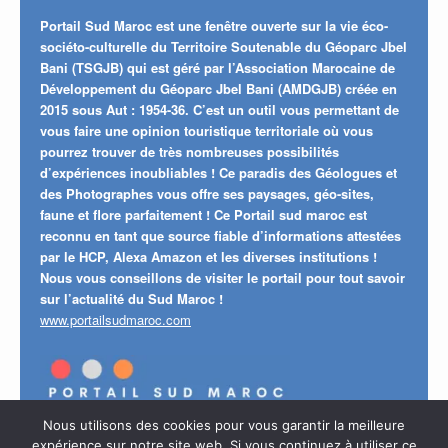
Portail Sud Maroc est une fenêtre ouverte sur la vie éco-
sociéto-culturelle du Territoire Soutenable du Géoparc Jbel
Bani (TSGJB) qui est géré par l’Association Marocaine de
Développement du Géoparc Jbel Bani (AMDGJB) créée en
2015 sous Aut : 1954-36. C’est un outil vous permettant de
vous faire une opinion touristique territoriale où vous
pourrez trouver de très nombreuses possibilités
d’expériences inoubliables ! Ce paradis des Géologues et
des Photographes vous offre ses paysages, géo-sites,
faune et flore parfaitement ! Ce Portail sud maroc est
reconnu en tant que source fiable d’informations attestées
par le HCP, Alexa Amazon et les diverses institutions !
Nous vous conseillons de visiter le portail pour tout savoir
sur l’actualité du Sud Maroc !
www.portailsudmaroc.com
Nous utilisons des cookies pour vous garantir la meilleure
expérience sur notre site web. Si vous continuez à utiliser ce