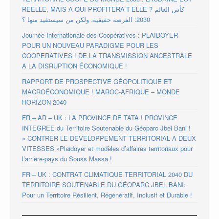
REELLE, MAIS A QUI PROFITERA-T-ELLE ? كأس العالم
2030: الفرصة حقيقية، ولكن من سيستفيد منها ؟
Journée Internationale des Coopératives : PLAIDOYER
POUR UN NOUVEAU PARADIGME POUR LES
COOPERATIVES ! DE LA TRANSMISSION ANCESTRALE
A LA DISRUPTION ÉCONOMIQUE !
RAPPORT DE PROSPECTIVE GÉOPOLITIQUE ET
MACROÉCONOMIQUE ! MAROC-AFRIQUE – MONDE
HORIZON 2040
FR – AR – UK : LA PROVINCE DE TATA ! PROVINCE
INTEGREE du Territoire Soutenable du Géoparc Jbel Bani !
« CONTRER LE DEVELOPPEMENT TERRITORIAL A DEUX
VITESSES »Plaidoyer et modèles d’affaires territoriaux pour
l’arrière-pays du Souss Massa !
FR – UK : CONTRAT CLIMATIQUE TERRITORIAL 2040 DU
TERRITOIRE SOUTENABLE DU GÉOPARC JBEL BANI:
Pour un Territoire Résilient, Régénératif, Inclusif et Durable !