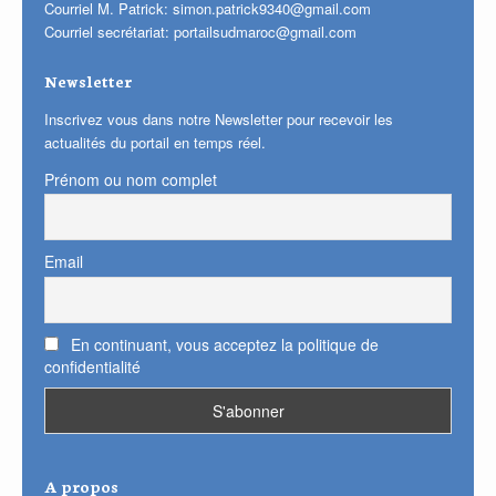
Courriel M. Patrick:
simon.patrick9340@gmail.com
Courriel secrétariat:
portailsudmaroc@gmail.com
Newsletter
Inscrivez vous dans notre Newsletter pour recevoir les
actualités du portail en temps réel.
Prénom ou nom complet
Email
En continuant, vous acceptez la politique de
confidentialité
A propos