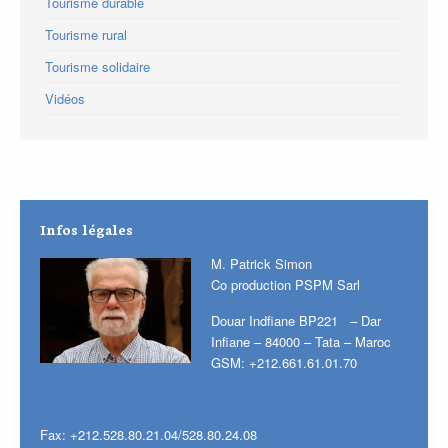
Tourisme durable
Tourisme rural
Tourisme solidaire
Vidéos
Infos légales
M. Patrick Simon
Co production PSPM Sarl
Douar Indfiane BP221 – Dar
Infiane – 84000 – Tata – Maroc
GSM: +212.661.61.01.70
Fax: +212.528.80.21.04/528.80.24.08