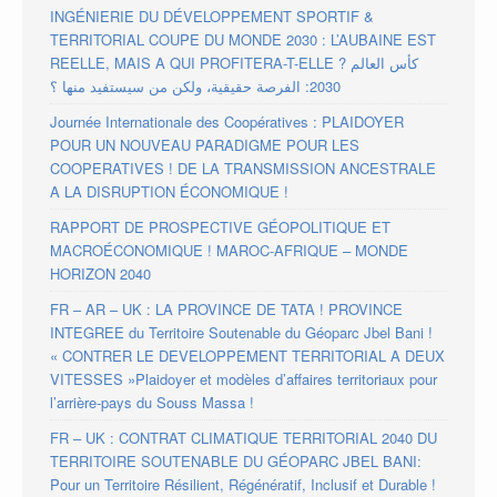
INGÉNIERIE DU DÉVELOPPEMENT SPORTIF &
TERRITORIAL COUPE DU MONDE 2030 : L’AUBAINE EST
REELLE, MAIS A QUI PROFITERA-T-ELLE ? كأس العالم
2030: الفرصة حقيقية، ولكن من سيستفيد منها ؟
Journée Internationale des Coopératives : PLAIDOYER
POUR UN NOUVEAU PARADIGME POUR LES
COOPERATIVES ! DE LA TRANSMISSION ANCESTRALE
A LA DISRUPTION ÉCONOMIQUE !
RAPPORT DE PROSPECTIVE GÉOPOLITIQUE ET
MACROÉCONOMIQUE ! MAROC-AFRIQUE – MONDE
HORIZON 2040
FR – AR – UK : LA PROVINCE DE TATA ! PROVINCE
INTEGREE du Territoire Soutenable du Géoparc Jbel Bani !
« CONTRER LE DEVELOPPEMENT TERRITORIAL A DEUX
VITESSES »Plaidoyer et modèles d’affaires territoriaux pour
l’arrière-pays du Souss Massa !
FR – UK : CONTRAT CLIMATIQUE TERRITORIAL 2040 DU
TERRITOIRE SOUTENABLE DU GÉOPARC JBEL BANI:
Pour un Territoire Résilient, Régénératif, Inclusif et Durable !