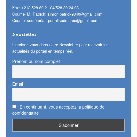
Fax: +212.528.80.21.04/528.80.24.08
Courriel M. Patrick:
simon.patrick9340@gmail.com
Courriel secrétariat:
portailsudmaroc@gmail.com
Newsletter
Inscrivez vous dans notre Newsletter pour recevoir les
actualités du portail en temps réel.
Prénom ou nom complet
Email
En continuant, vous acceptez la politique de
confidentialité