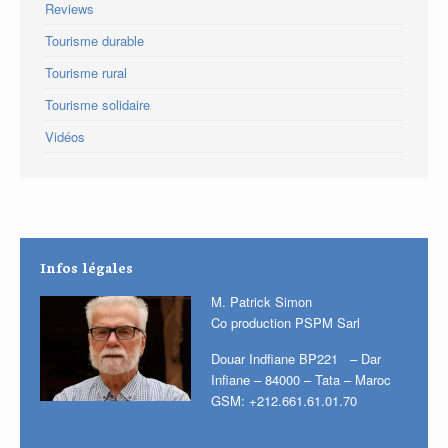
Reviews
Tourisme durable
Tourisme rural
Tourisme solidaire
Vidéos
Infos légales
M. Patrick Simon
Co production PSPM Sarl
Douar Indfiane BP221 – Dar
Infiane – 84000 – Tata – Maroc
GSM: +212.661.61.01.70