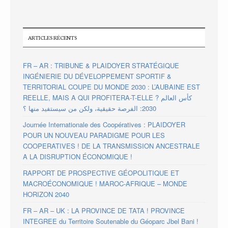
ARTICLES RÉCENTS
FR – AR : TRIBUNE & PLAIDOYER STRATÉGIQUE
INGÉNIERIE DU DÉVELOPPEMENT SPORTIF &
TERRITORIAL COUPE DU MONDE 2030 : L’AUBAINE EST
REELLE, MAIS A QUI PROFITERA-T-ELLE ? كأس العالم
2030: الفرصة حقيقية، ولكن من سيستفيد منها ؟
Journée Internationale des Coopératives : PLAIDOYER
POUR UN NOUVEAU PARADIGME POUR LES
COOPERATIVES ! DE LA TRANSMISSION ANCESTRALE
A LA DISRUPTION ÉCONOMIQUE !
RAPPORT DE PROSPECTIVE GÉOPOLITIQUE ET
MACROÉCONOMIQUE ! MAROC-AFRIQUE – MONDE
HORIZON 2040
FR – AR – UK : LA PROVINCE DE TATA ! PROVINCE
INTEGREE du Territoire Soutenable du Géoparc Jbel Bani !