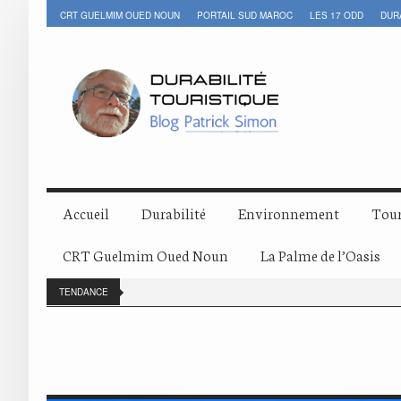
CRT GUELMIM OUED NOUN
PORTAIL SUD MAROC
LES 17 ODD
DUR
Accueil
Durabilité
Environnement
Tour
CRT Guelmim Oued Noun
La Palme de l’Oasis
TENDANCE