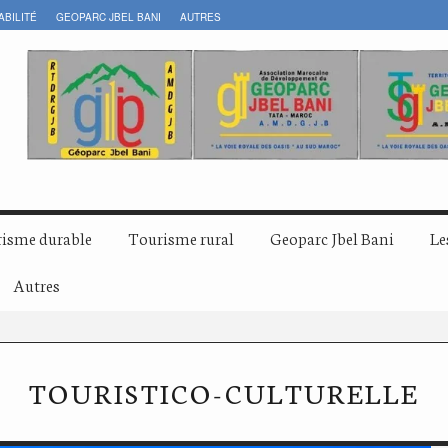
ABILITÉ
GEOPARC JBEL BANI
AUTRES
isme durable
Tourisme rural
Geoparc Jbel Bani
Le
Autres
TOURISTICO-CULTURELLE