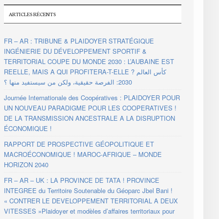
ARTICLES RÉCENTS
FR – AR : TRIBUNE & PLAIDOYER STRATÉGIQUE
INGÉNIERIE DU DÉVELOPPEMENT SPORTIF &
TERRITORIAL COUPE DU MONDE 2030 : L’AUBAINE EST
REELLE, MAIS A QUI PROFITERA-T-ELLE ? كأس العالم
2030: الفرصة حقيقية، ولكن من سيستفيد منها ؟
Journée Internationale des Coopératives : PLAIDOYER POUR
UN NOUVEAU PARADIGME POUR LES COOPERATIVES !
DE LA TRANSMISSION ANCESTRALE A LA DISRUPTION
ÉCONOMIQUE !
RAPPORT DE PROSPECTIVE GÉOPOLITIQUE ET
MACROÉCONOMIQUE ! MAROC-AFRIQUE – MONDE
HORIZON 2040
FR – AR – UK : LA PROVINCE DE TATA ! PROVINCE
INTEGREE du Territoire Soutenable du Géoparc Jbel Bani !
« CONTRER LE DEVELOPPEMENT TERRITORIAL A DEUX
VITESSES »Plaidoyer et modèles d’affaires territoriaux pour