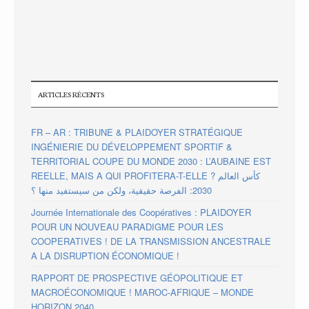
ARTICLES RÉCENTS
FR – AR : TRIBUNE & PLAIDOYER STRATÉGIQUE
INGÉNIERIE DU DÉVELOPPEMENT SPORTIF &
TERRITORIAL COUPE DU MONDE 2030 : L’AUBAINE EST
REELLE, MAIS A QUI PROFITERA-T-ELLE ? كأس العالم
2030: الفرصة حقيقية، ولكن من سيستفيد منها ؟
Journée Internationale des Coopératives : PLAIDOYER
POUR UN NOUVEAU PARADIGME POUR LES
COOPERATIVES ! DE LA TRANSMISSION ANCESTRALE
A LA DISRUPTION ÉCONOMIQUE !
RAPPORT DE PROSPECTIVE GÉOPOLITIQUE ET
MACROÉCONOMIQUE ! MAROC-AFRIQUE – MONDE
HORIZON 2040