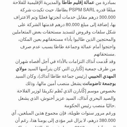
بمبادرة من
عمالة إقليم طاطا
والمديرية الإقليمية للفلاحة
بطاطا، حيث تكبدت شركة PSPM SARL مبلغًا قدره
300.000 درهم مقابل خدمات أنجزتها فعليًا وتم الاعتراف
بها، إضافة إلى مبلغ 80.000 درهم قدمتها الشركة على
شكل سلفات وقروض لتسديد مستحقات بعض المتعاملين
والمحتجين الذين طالبوا بأداء مستحقاتهم بعين المكان،
واحتجوا أمام عمالة وجماعة طاطا بسبب عدم صرف
مستحقاتهم.
وقد قُدمت آنذاك التزامات بالأداء في أجل أقصاه شهران
من طرف جمعية إكّابارن التي كان يترأسها السيد
مولاي
المهدي الحبيبي
(رئيس جماعة طاطا آنذاك)، وكان السيد
بوجمعة تاضومانت
يشغل منصب أمين مالها، وذلك
بخصوص موسم إكّابارن الذي نُظم تكريمًا لوزير الفلاحة
والصيد البحري آنذاك، السيد عزيز أخنوش، الذي يشغل
حاليًا منصب رئيس الحكومة.
ورغم مرور سنوات طويلة، فإن مجموع هذين المبلغين، أي
380.000 درهم، لا يزال غير مؤدى إلى يومنا هذا، رغم أن