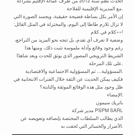
الحدث نُظم سنة 2012 من طرف عمالة الإقليم بشراكة
مع المديرية الإقليمية للفلاحة.
إن الأمر بكل بساطة فضيحة حقيقية، ويجسد الصورة التي
لا تزال تلازم طاطا إلى اليوم، والمختزلة في المثل القائل:
«كلام في كلام»!
وضعية لا تعرف أي تقدم، بل تتجه نحو المزيد من التراجع،
رغم وجود وقائع وأدلة ملموسة تثبت ذلك، ومنها هذا
الشريط الترويجي المصور الذي يوثق للحدث ويعد شاهدًا
على تلك المرحلة.
المسؤولية… ثم المسؤولية الاجتماعية والاقتصادية.
فكيف يمكن الحديث عن الثقة خلال الفترات الانتخابية في
ظل وجود مثل هذه الوقائع الموثقة والثابتة؟
الإمضاء:
باتريك سيمون
مدير شركة PSPM SARL
الذي يطالب السلطات المختصة بإنصافه وتعويضه عن
الأضرار والخسائر التي لحقت به.