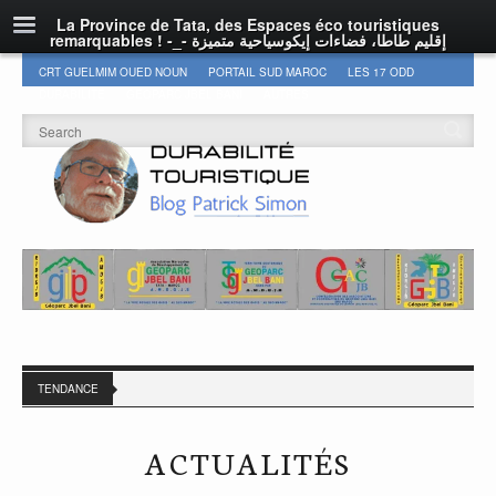
La Province de Tata, des Espaces éco touristiques
remarquables ! -_- إقليم طاطا، فضاءات إيكوسياحية متميزة
CRT GUELMIM OUED NOUN
PORTAIL SUD MAROC
LES 17 ODD
DURABILITÉ
GEOPARC JBEL BANI
AUTRES
TENDANCE
ACTUALITÉS