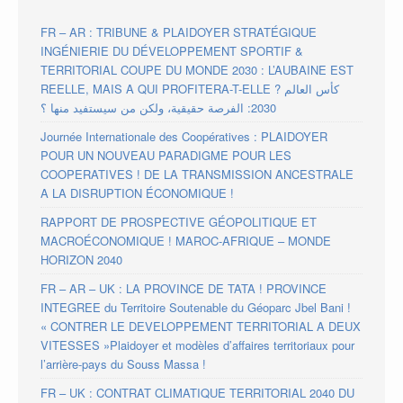
FR – AR : TRIBUNE & PLAIDOYER STRATÉGIQUE
INGÉNIERIE DU DÉVELOPPEMENT SPORTIF &
TERRITORIAL COUPE DU MONDE 2030 : L’AUBAINE EST
REELLE, MAIS A QUI PROFITERA-T-ELLE ? كأس العالم
2030: الفرصة حقيقية، ولكن من سيستفيد منها ؟
Journée Internationale des Coopératives : PLAIDOYER
POUR UN NOUVEAU PARADIGME POUR LES
COOPERATIVES ! DE LA TRANSMISSION ANCESTRALE
A LA DISRUPTION ÉCONOMIQUE !
RAPPORT DE PROSPECTIVE GÉOPOLITIQUE ET
MACROÉCONOMIQUE ! MAROC-AFRIQUE – MONDE
HORIZON 2040
FR – AR – UK : LA PROVINCE DE TATA ! PROVINCE
INTEGREE du Territoire Soutenable du Géoparc Jbel Bani !
« CONTRER LE DEVELOPPEMENT TERRITORIAL A DEUX
VITESSES »Plaidoyer et modèles d’affaires territoriaux pour
l’arrière-pays du Souss Massa !
FR – UK : CONTRAT CLIMATIQUE TERRITORIAL 2040 DU