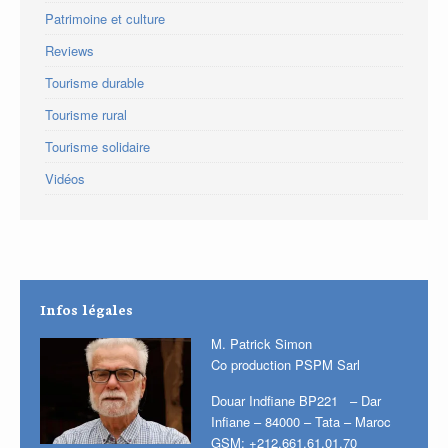
Patrimoine et culture
Reviews
Tourisme durable
Tourisme rural
Tourisme solidaire
Vidéos
Infos légales
M. Patrick Simon
Co production PSPM Sarl
Douar Indfiane BP221 – Dar
Infiane – 84000 – Tata – Maroc
GSM: +212.661.61.01.70