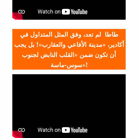
طاطا لم تعد، وفق المثل المتداول في
أكادير، «مدينة الأفاعي والعقارب»! بل يجب
أن تكون ضمن «القلب النابض لجنوب
سوس-ماسة»!