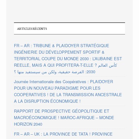
ARTICLES RÉCENTS
FR – AR : TRIBUNE & PLAIDOYER STRATÉGIQUE
INGÉNIERIE DU DÉVELOPPEMENT SPORTIF &
TERRITORIAL COUPE DU MONDE 2030 : L’AUBAINE EST
REELLE, MAIS A QUI PROFITERA-T-ELLE ? كأس العالم
2030: الفرصة حقيقية، ولكن من سيستفيد منها ؟
Journée Internationale des Coopératives : PLAIDOYER
POUR UN NOUVEAU PARADIGME POUR LES
COOPERATIVES ! DE LA TRANSMISSION ANCESTRALE
A LA DISRUPTION ÉCONOMIQUE !
RAPPORT DE PROSPECTIVE GÉOPOLITIQUE ET
MACROÉCONOMIQUE ! MAROC-AFRIQUE – MONDE
HORIZON 2040
FR – AR – UK : LA PROVINCE DE TATA ! PROVINCE