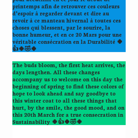
printemps afin de retrouver ces couleurs
d’espoir à regarder devant et dire au
revoir à ce manteau hivernal à toutes ces
choses qui blessent, par le sourire, la
bonne humeur, et en ce 20 Mars pour une
véritable consécration en la Durabilité 🍀
👍🍀🤣🍀
The buds bloom, the first heat arrives, the
days lengthen. All these changes
accompany us to welcome on this day the
beginning of spring to find these colors of
hope to look ahead and say goodbye to
this winter coat to all these things that
hurt, by the smile, the good mood, and on
this 20th March for a true consecration in
Sustainability 🍀👍🍀🤣🍀