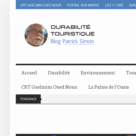
CRT GUELMIM OUED NOUN
PORTAIL SUD MAROC
LES 17 ODD
DUR
Accueil
Durabilité
Environnement
Tour
CRT Guelmim Oued Noun
La Palme de l’Oasis
TENDANCE