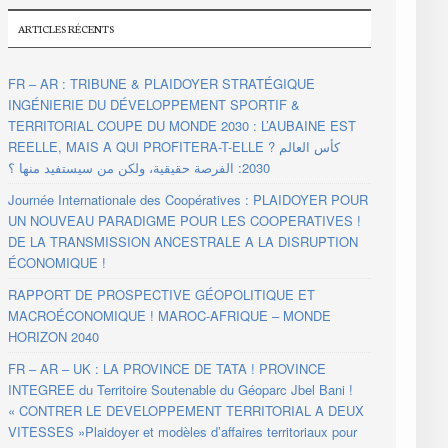
ARTICLES RÉCENTS
FR – AR : TRIBUNE & PLAIDOYER STRATÉGIQUE
INGÉNIERIE DU DÉVELOPPEMENT SPORTIF &
TERRITORIAL COUPE DU MONDE 2030 : L’AUBAINE EST
REELLE, MAIS A QUI PROFITERA-T-ELLE ? كأس العالم
2030: الفرصة حقيقية، ولكن من سيستفيد منها ؟
Journée Internationale des Coopératives : PLAIDOYER POUR
UN NOUVEAU PARADIGME POUR LES COOPERATIVES !
DE LA TRANSMISSION ANCESTRALE A LA DISRUPTION
ÉCONOMIQUE !
RAPPORT DE PROSPECTIVE GÉOPOLITIQUE ET
MACROÉCONOMIQUE ! MAROC-AFRIQUE – MONDE
HORIZON 2040
FR – AR – UK : LA PROVINCE DE TATA ! PROVINCE
INTEGREE du Territoire Soutenable du Géoparc Jbel Bani !
« CONTRER LE DEVELOPPEMENT TERRITORIAL A DEUX
VITESSES »Plaidoyer et modèles d’affaires territoriaux pour