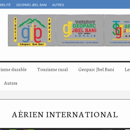
ABILITÉ
GEOPARC JBEL BANI
AUTRES
isme durable
Tourisme rural
Geoparc Jbel Bani
Le
Autres
AÈRIEN INTERNATIONAL