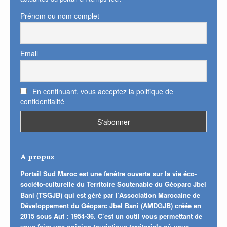
Prénom ou nom complet
Email
En continuant, vous acceptez la politique de
confidentialité
A propos
Portail Sud Maroc est une fenêtre ouverte sur la vie éco-
sociéto-culturelle du Territoire Soutenable du Géoparc Jbel
Bani (TSGJB) qui est géré par l’Association Marocaine de
Développement du Géoparc Jbel Bani (AMDGJB) créée en
2015 sous Aut : 1954-36. C’est un outil vous permettant de
vous faire une opinion touristique territoriale où vous