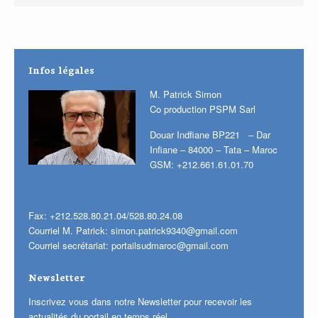
Infos légales
M. Patrick Simon
Co production PSPM Sarl
Douar Indfiane BP221 – Dar
Infiane – 84000 – Tata – Maroc
GSM: +212.661.61.01.70
Fax: +212.528.80.21.04/528.80.24.08
Courriel M. Patrick:
simon.patrick9340@gmail.com
Courriel secrétariat:
portailsudmaroc@gmail.com
Newsletter
Inscrivez vous dans notre Newsletter pour recevoir les
actualités du portail en temps réel.