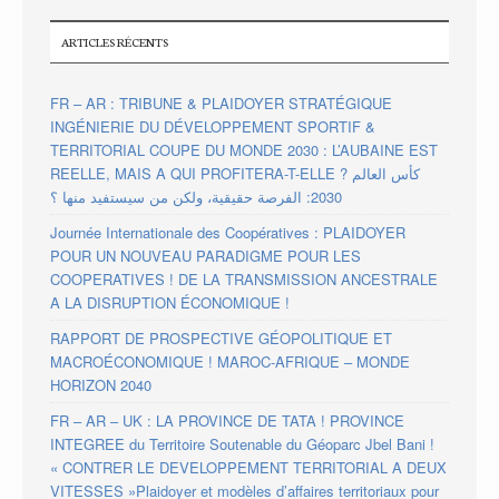
ARTICLES RÉCENTS
FR – AR : TRIBUNE & PLAIDOYER STRATÉGIQUE
INGÉNIERIE DU DÉVELOPPEMENT SPORTIF &
TERRITORIAL COUPE DU MONDE 2030 : L’AUBAINE EST
REELLE, MAIS A QUI PROFITERA-T-ELLE ? كأس العالم
2030: الفرصة حقيقية، ولكن من سيستفيد منها ؟
Journée Internationale des Coopératives : PLAIDOYER
POUR UN NOUVEAU PARADIGME POUR LES
COOPERATIVES ! DE LA TRANSMISSION ANCESTRALE
A LA DISRUPTION ÉCONOMIQUE !
RAPPORT DE PROSPECTIVE GÉOPOLITIQUE ET
MACROÉCONOMIQUE ! MAROC-AFRIQUE – MONDE
HORIZON 2040
FR – AR – UK : LA PROVINCE DE TATA ! PROVINCE
INTEGREE du Territoire Soutenable du Géoparc Jbel Bani !
« CONTRER LE DEVELOPPEMENT TERRITORIAL A DEUX
VITESSES »Plaidoyer et modèles d’affaires territoriaux pour