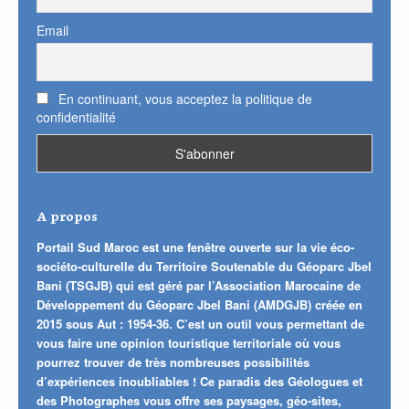
Email
En continuant, vous acceptez la politique de
confidentialité
A propos
Portail Sud Maroc est une fenêtre ouverte sur la vie éco-
sociéto-culturelle du Territoire Soutenable du Géoparc Jbel
Bani (TSGJB) qui est géré par l’Association Marocaine de
Développement du Géoparc Jbel Bani (AMDGJB) créée en
2015 sous Aut : 1954-36. C’est un outil vous permettant de
vous faire une opinion touristique territoriale où vous
pourrez trouver de très nombreuses possibilités
d’expériences inoubliables ! Ce paradis des Géologues et
des Photographes vous offre ses paysages, géo-sites,