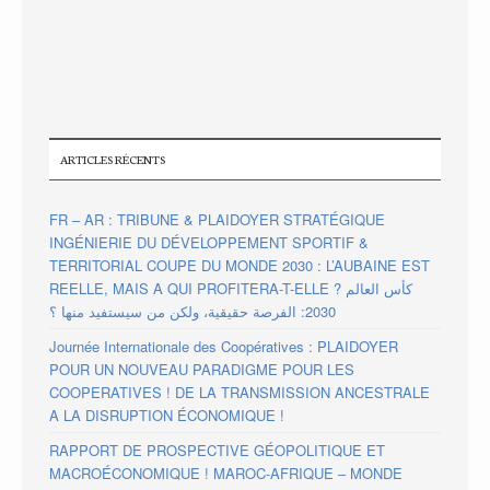
ARTICLES RÉCENTS
FR – AR : TRIBUNE & PLAIDOYER STRATÉGIQUE
INGÉNIERIE DU DÉVELOPPEMENT SPORTIF &
TERRITORIAL COUPE DU MONDE 2030 : L’AUBAINE EST
REELLE, MAIS A QUI PROFITERA-T-ELLE ? كأس العالم
2030: الفرصة حقيقية، ولكن من سيستفيد منها ؟
Journée Internationale des Coopératives : PLAIDOYER
POUR UN NOUVEAU PARADIGME POUR LES
COOPERATIVES ! DE LA TRANSMISSION ANCESTRALE
A LA DISRUPTION ÉCONOMIQUE !
RAPPORT DE PROSPECTIVE GÉOPOLITIQUE ET
MACROÉCONOMIQUE ! MAROC-AFRIQUE – MONDE