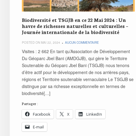
Biodiversité et TSGJB en ce 22 Mai 2024 : Un
havre de richesses naturelles et culturelles –
Journée internationale de la biodiversité
POSTED ON MAI 22, 2024
AUCUN COMMENTAIRE
Visites : 2 662 En tant qu’Association de Développement
Du Géoparc Jbel Bani (AMDGJB), qui gère le Territoire
Soutenable du Géoparc Jbel Bani (TSGJB) nous tenons
d’être actif pour le développement de nos arrières-pays,
régions et Territoire soutenable vernaculaire Le TSGJB se
distingue par sa richesse exceptionnelle en termes de
biodiversité[…]
Partager :
Facebook
X
LinkedIn
E-mail