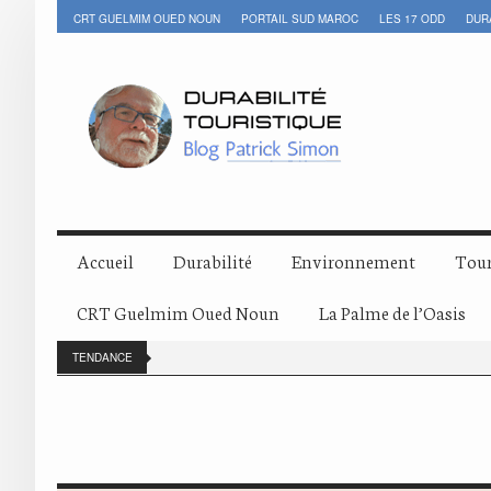
CRT GUELMIM OUED NOUN
PORTAIL SUD MAROC
LES 17 ODD
DUR
Accueil
Durabilité
Environnement
Tour
CRT Guelmim Oued Noun
La Palme de l’Oasis
TENDANCE