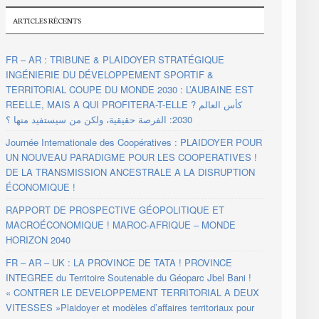
ARTICLES RÉCENTS
FR – AR : TRIBUNE & PLAIDOYER STRATÉGIQUE
INGÉNIERIE DU DÉVELOPPEMENT SPORTIF &
TERRITORIAL COUPE DU MONDE 2030 : L’AUBAINE EST
REELLE, MAIS A QUI PROFITERA-T-ELLE ? كأس العالم
2030: الفرصة حقيقية، ولكن من سيستفيد منها ؟
Journée Internationale des Coopératives : PLAIDOYER POUR
UN NOUVEAU PARADIGME POUR LES COOPERATIVES !
DE LA TRANSMISSION ANCESTRALE A LA DISRUPTION
ÉCONOMIQUE !
RAPPORT DE PROSPECTIVE GÉOPOLITIQUE ET
MACROÉCONOMIQUE ! MAROC-AFRIQUE – MONDE
HORIZON 2040
FR – AR – UK : LA PROVINCE DE TATA ! PROVINCE
INTEGREE du Territoire Soutenable du Géoparc Jbel Bani !
« CONTRER LE DEVELOPPEMENT TERRITORIAL A DEUX
VITESSES »Plaidoyer et modèles d’affaires territoriaux pour