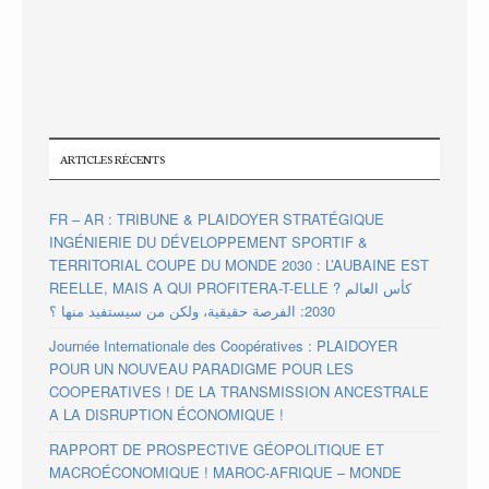
ARTICLES RÉCENTS
FR – AR : TRIBUNE & PLAIDOYER STRATÉGIQUE
INGÉNIERIE DU DÉVELOPPEMENT SPORTIF &
TERRITORIAL COUPE DU MONDE 2030 : L’AUBAINE EST
REELLE, MAIS A QUI PROFITERA-T-ELLE ? كأس العالم
2030: الفرصة حقيقية، ولكن من سيستفيد منها ؟
Journée Internationale des Coopératives : PLAIDOYER
POUR UN NOUVEAU PARADIGME POUR LES
COOPERATIVES ! DE LA TRANSMISSION ANCESTRALE
A LA DISRUPTION ÉCONOMIQUE !
RAPPORT DE PROSPECTIVE GÉOPOLITIQUE ET
MACROÉCONOMIQUE ! MAROC-AFRIQUE – MONDE