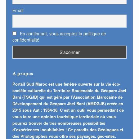
Email
En continuant, vous acceptez la politique de
confidentialité
A propos
Portail Sud Maroc est une fenêtre ouverte sur la vie éco-
sociéto-culturelle du Territoire Soutenable du Géoparc Jbel
Bani (TSGJB) qui est géré par l’Association Marocaine de
Développement du Géoparc Jbel Bani (AMDGJB) créée en
2015 sous Aut : 1954-36. C’est un outil vous permettant de
vous faire une opinion touristique territoriale où vous
pourrez trouver de très nombreuses possibilités
d’expériences inoubliables ! Ce paradis des Géologues et
des Photographes vous offre ses paysages, géo-sites,