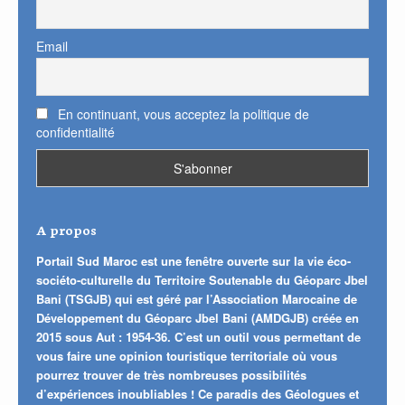
Email
En continuant, vous acceptez la politique de
confidentialité
A propos
Portail Sud Maroc est une fenêtre ouverte sur la vie éco-
sociéto-culturelle du Territoire Soutenable du Géoparc Jbel
Bani (TSGJB) qui est géré par l’Association Marocaine de
Développement du Géoparc Jbel Bani (AMDGJB) créée en
2015 sous Aut : 1954-36. C’est un outil vous permettant de
vous faire une opinion touristique territoriale où vous
pourrez trouver de très nombreuses possibilités
d’expériences inoubliables ! Ce paradis des Géologues et