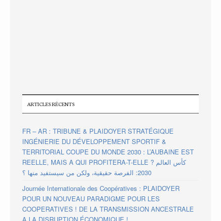
ARTICLES RÉCENTS
FR – AR : TRIBUNE & PLAIDOYER STRATÉGIQUE
INGÉNIERIE DU DÉVELOPPEMENT SPORTIF &
TERRITORIAL COUPE DU MONDE 2030 : L’AUBAINE EST
REELLE, MAIS A QUI PROFITERA-T-ELLE ? كأس العالم
2030: الفرصة حقيقية، ولكن من سيستفيد منها ؟
Journée Internationale des Coopératives : PLAIDOYER
POUR UN NOUVEAU PARADIGME POUR LES
COOPERATIVES ! DE LA TRANSMISSION ANCESTRALE
A LA DISRUPTION ÉCONOMIQUE !