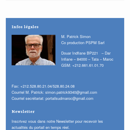
Infos légales
M. Patrick Simon
Co production PSPM Sarl
Douar Indfiane BP221 – Dar
Infiane – 84000 – Tata – Maroc
GSM: +212.661.61.01.70
Fax: +212.528.80.21.04/528.80.24.08
Courriel M. Patrick:
simon.patrick9340@gmail.com
Courriel secrétariat:
portailsudmaroc@gmail.com
Newsletter
Inscrivez vous dans notre Newsletter pour recevoir les
actualités du portail en temps réel.