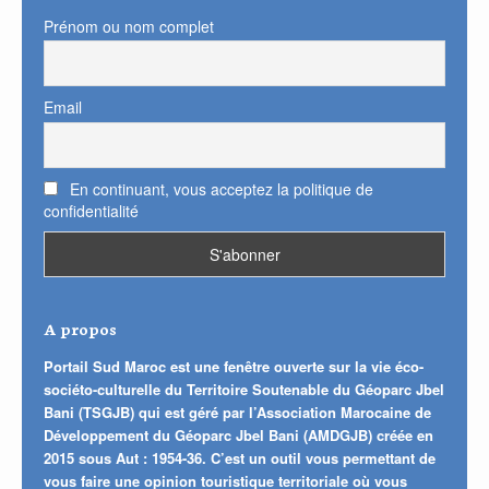
Prénom ou nom complet
Email
En continuant, vous acceptez la politique de
confidentialité
A propos
Portail Sud Maroc est une fenêtre ouverte sur la vie éco-
sociéto-culturelle du Territoire Soutenable du Géoparc Jbel
Bani (TSGJB) qui est géré par l’Association Marocaine de
Développement du Géoparc Jbel Bani (AMDGJB) créée en
2015 sous Aut : 1954-36. C’est un outil vous permettant de
vous faire une opinion touristique territoriale où vous