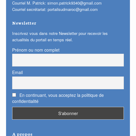
Courriel M. Patrick:
simon.patrick9340@gmail.com
Courriel secrétariat:
portailsudmaroc@gmail.com
Newsletter
Inscrivez vous dans notre Newsletter pour recevoir les
actualités du portail en temps réel.
Prénom ou nom complet
Email
En continuant, vous acceptez la politique de
confidentialité
A propos