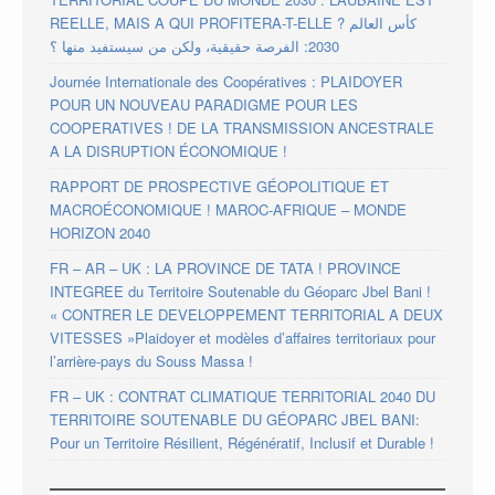
REELLE, MAIS A QUI PROFITERA-T-ELLE ? كأس العالم
2030: الفرصة حقيقية، ولكن من سيستفيد منها ؟
Journée Internationale des Coopératives : PLAIDOYER
POUR UN NOUVEAU PARADIGME POUR LES
COOPERATIVES ! DE LA TRANSMISSION ANCESTRALE
A LA DISRUPTION ÉCONOMIQUE !
RAPPORT DE PROSPECTIVE GÉOPOLITIQUE ET
MACROÉCONOMIQUE ! MAROC-AFRIQUE – MONDE
HORIZON 2040
FR – AR – UK : LA PROVINCE DE TATA ! PROVINCE
INTEGREE du Territoire Soutenable du Géoparc Jbel Bani !
« CONTRER LE DEVELOPPEMENT TERRITORIAL A DEUX
VITESSES »Plaidoyer et modèles d’affaires territoriaux pour
l’arrière-pays du Souss Massa !
FR – UK : CONTRAT CLIMATIQUE TERRITORIAL 2040 DU
TERRITOIRE SOUTENABLE DU GÉOPARC JBEL BANI:
Pour un Territoire Résilient, Régénératif, Inclusif et Durable !