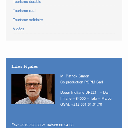
Tourisme durable
Tourisme rural
Tourisme solidaire
Vidéos
Infos légales
M. Patrick Simon
Co production PSPM Sarl
Douar Indfiane BP221 – Dar
Infiane – 84000 – Tata – Maroc
GSM: +212.661.61.01.70
Fax: +212.528.80.21.04/528.80.24.08