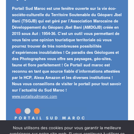
Portail Sud Maroc est une fenêtre ouverte sur la vie éco-
sociéto-culturelle du Territoire Soutenable du Géoparc Jbel
Bani (TSGJB) qui est géré par l’Association Marocaine de
Développement du Géoparc Jbel Bani (AMDGJB) créée en
2015 sous Aut : 1954-36. C’est un outil vous permettant de
vous faire une opinion touristique territoriale où vous
pourrez trouver de très nombreuses possibilités
d’expériences inoubliables ! Ce paradis des Géologues et
des Photographes vous offre ses paysages, géo-sites,
faune et flore parfaitement ! Ce Portail sud maroc est
reconnu en tant que source fiable d’informations attestées
par le HCP, Alexa Amazon et les diverses institutions !
Nous vous conseillons de visiter le portail pour tout savoir
sur l’actualité du Sud Maroc !
www.portailsudmaroc.com
Nous utilisons des cookies pour vous garantir la meilleure
expérience sur notre site web. Si vous continuez à utiliser ce