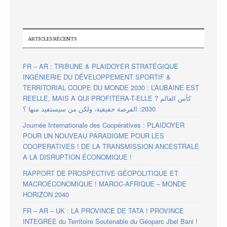
ARTICLES RÉCENTS
FR – AR : TRIBUNE & PLAIDOYER STRATÉGIQUE
INGÉNIERIE DU DÉVELOPPEMENT SPORTIF &
TERRITORIAL COUPE DU MONDE 2030 : L’AUBAINE EST
REELLE, MAIS A QUI PROFITERA-T-ELLE ? كأس العالم
2030: الفرصة حقيقية، ولكن من سيستفيد منها ؟
Journée Internationale des Coopératives : PLAIDOYER
POUR UN NOUVEAU PARADIGME POUR LES
COOPERATIVES ! DE LA TRANSMISSION ANCESTRALE
A LA DISRUPTION ÉCONOMIQUE !
RAPPORT DE PROSPECTIVE GÉOPOLITIQUE ET
MACROÉCONOMIQUE ! MAROC-AFRIQUE – MONDE
HORIZON 2040
FR – AR – UK : LA PROVINCE DE TATA ! PROVINCE
INTEGREE du Territoire Soutenable du Géoparc Jbel Bani !