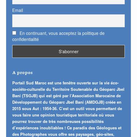
Email
En continuant, vous acceptez la politique de
confidentialité
A propos
Portail Sud Maroc est une fenêtre ouverte sur la vie éco-
sociéto-culturelle du Territoire Soutenable du Géoparc Jbel
Bani (TSGJB) qui est géré par l’Association Marocaine de
Développement du Géoparc Jbel Bani (AMDGJB) créée en
2015 sous Aut : 1954-36. C’est un outil vous permettant de
vous faire une opinion touristique territoriale où vous
pourrez trouver de très nombreuses possibilités
d’expériences inoubliables ! Ce paradis des Géologues et
des Photographes vous offre ses paysages, géo-sites,