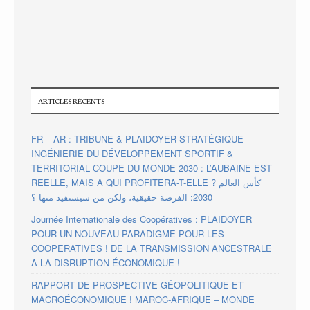
ARTICLES RÉCENTS
FR – AR : TRIBUNE & PLAIDOYER STRATÉGIQUE
INGÉNIERIE DU DÉVELOPPEMENT SPORTIF &
TERRITORIAL COUPE DU MONDE 2030 : L’AUBAINE EST
REELLE, MAIS A QUI PROFITERA-T-ELLE ? كأس العالم
2030: الفرصة حقيقية، ولكن من سيستفيد منها ؟
Journée Internationale des Coopératives : PLAIDOYER
POUR UN NOUVEAU PARADIGME POUR LES
COOPERATIVES ! DE LA TRANSMISSION ANCESTRALE
A LA DISRUPTION ÉCONOMIQUE !
RAPPORT DE PROSPECTIVE GÉOPOLITIQUE ET
MACROÉCONOMIQUE ! MAROC-AFRIQUE – MONDE