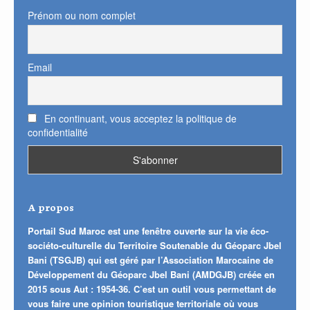
Prénom ou nom complet
Email
En continuant, vous acceptez la politique de
confidentialité
A propos
Portail Sud Maroc est une fenêtre ouverte sur la vie éco-
sociéto-culturelle du Territoire Soutenable du Géoparc Jbel
Bani (TSGJB) qui est géré par l’Association Marocaine de
Développement du Géoparc Jbel Bani (AMDGJB) créée en
2015 sous Aut : 1954-36. C’est un outil vous permettant de
vous faire une opinion touristique territoriale où vous