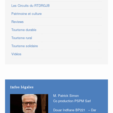
Les Circuits du RTDRGJB
Patrimoine et culture
Reviews
Tourisme durable
Tourisme rural
Tourisme solidaire
Vidéos
Infos légales
M. Patrick Simon
Co production PSPM Sarl
Douar Indfiane BP221 – Dar