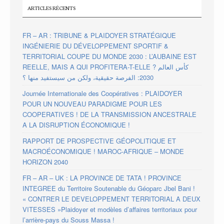
ARTICLES RÉCENTS
FR – AR : TRIBUNE & PLAIDOYER STRATÉGIQUE
INGÉNIERIE DU DÉVELOPPEMENT SPORTIF &
TERRITORIAL COUPE DU MONDE 2030 : L’AUBAINE EST
REELLE, MAIS A QUI PROFITERA-T-ELLE ? كأس العالم
2030: الفرصة حقيقية، ولكن من سيستفيد منها ؟
Journée Internationale des Coopératives : PLAIDOYER
POUR UN NOUVEAU PARADIGME POUR LES
COOPERATIVES ! DE LA TRANSMISSION ANCESTRALE
A LA DISRUPTION ÉCONOMIQUE !
RAPPORT DE PROSPECTIVE GÉOPOLITIQUE ET
MACROÉCONOMIQUE ! MAROC-AFRIQUE – MONDE
HORIZON 2040
FR – AR – UK : LA PROVINCE DE TATA ! PROVINCE
INTEGREE du Territoire Soutenable du Géoparc Jbel Bani !
« CONTRER LE DEVELOPPEMENT TERRITORIAL A DEUX
VITESSES »Plaidoyer et modèles d’affaires territoriaux pour
l’arrière-pays du Souss Massa !