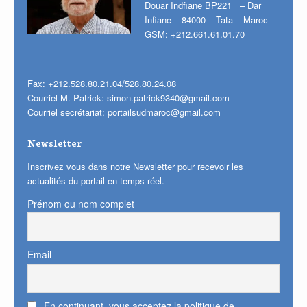
Douar Indfiane BP221 – Dar
Infiane – 84000 – Tata – Maroc
GSM: +212.661.61.01.70
Fax: +212.528.80.21.04/528.80.24.08
Courriel M. Patrick:
simon.patrick9340@gmail.com
Courriel secrétariat:
portailsudmaroc@gmail.com
Newsletter
Inscrivez vous dans notre Newsletter pour recevoir les
actualités du portail en temps réel.
Prénom ou nom complet
Email
En continuant, vous acceptez la politique de