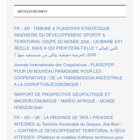
ARTICLES RÉCENTS
FR – AR : TRIBUNE & PLAIDOYER STRATÉGIQUE
INGÉNIERIE DU DÉVELOPPEMENT SPORTIF &
TERRITORIAL COUPE DU MONDE 2030 : L’AUBAINE EST
REELLE, MAIS A QUI PROFITERA-T-ELLE ? كأس العالم
2030: الفرصة حقيقية، ولكن من سيستفيد منها ؟
Journée Internationale des Coopératives : PLAIDOYER
POUR UN NOUVEAU PARADIGME POUR LES
COOPERATIVES ! DE LA TRANSMISSION ANCESTRALE
A LA DISRUPTION ÉCONOMIQUE !
RAPPORT DE PROSPECTIVE GÉOPOLITIQUE ET
MACROÉCONOMIQUE ! MAROC-AFRIQUE – MONDE
HORIZON 2040
FR – AR – UK : LA PROVINCE DE TATA ! PROVINCE
INTEGREE du Territoire Soutenable du Géoparc Jbel Bani !
« CONTRER LE DEVELOPPEMENT TERRITORIAL A DEUX
VITESSES »Plaidoyer et modèles d’affaires territoriaux pour