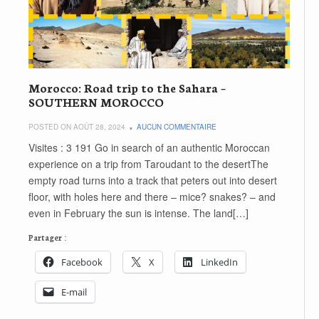
Morocco: Road trip to the Sahara –
SOUTHERN MOROCCO
POSTED ON AOÛT 28, 2024
AUCUN COMMENTAIRE
Visites : 3 191 Go in search of an authentic Moroccan
experience on a trip from Taroudant to the desertThe
empty road turns into a track that peters out into desert
floor, with holes here and there – mice? snakes? – and
even in February the sun is intense. The land[…]
Partager :
Facebook
X
LinkedIn
E-mail