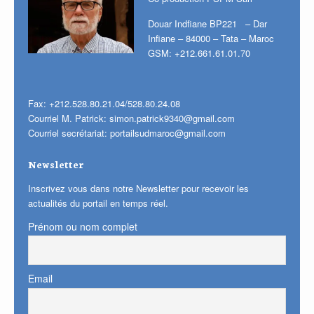
Douar Indfiane BP221 – Dar
Infiane – 84000 – Tata – Maroc
GSM: +212.661.61.01.70
Fax: +212.528.80.21.04/528.80.24.08
Courriel M. Patrick:
simon.patrick9340@gmail.com
Courriel secrétariat:
portailsudmaroc@gmail.com
Newsletter
Inscrivez vous dans notre Newsletter pour recevoir les
actualités du portail en temps réel.
Prénom ou nom complet
Email