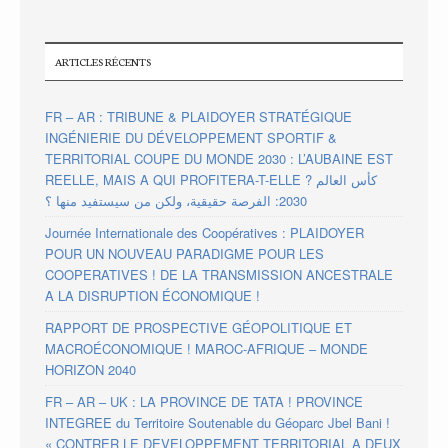
ARTICLES RÉCENTS
FR – AR : TRIBUNE & PLAIDOYER STRATÉGIQUE
INGÉNIERIE DU DÉVELOPPEMENT SPORTIF &
TERRITORIAL COUPE DU MONDE 2030 : L’AUBAINE EST
REELLE, MAIS A QUI PROFITERA-T-ELLE ? كأس العالم
2030: الفرصة حقيقية، ولكن من سيستفيد منها ؟
Journée Internationale des Coopératives : PLAIDOYER
POUR UN NOUVEAU PARADIGME POUR LES
COOPERATIVES ! DE LA TRANSMISSION ANCESTRALE
A LA DISRUPTION ÉCONOMIQUE !
RAPPORT DE PROSPECTIVE GÉOPOLITIQUE ET
MACROÉCONOMIQUE ! MAROC-AFRIQUE – MONDE
HORIZON 2040
FR – AR – UK : LA PROVINCE DE TATA ! PROVINCE
INTEGREE du Territoire Soutenable du Géoparc Jbel Bani !
« CONTRER LE DEVELOPPEMENT TERRITORIAL A DEUX