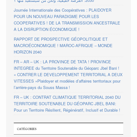
2030: الفرصة حقيقية، ولكن من سيستفيد منها ؟
Journée Internationale des Coopératives : PLAIDOYER
POUR UN NOUVEAU PARADIGME POUR LES
COOPERATIVES ! DE LA TRANSMISSION ANCESTRALE
A LA DISRUPTION ÉCONOMIQUE !
RAPPORT DE PROSPECTIVE GÉOPOLITIQUE ET
MACROÉCONOMIQUE ! MAROC-AFRIQUE – MONDE
HORIZON 2040
FR – AR – UK : LA PROVINCE DE TATA ! PROVINCE
INTEGREE du Territoire Soutenable du Géoparc Jbel Bani !
« CONTRER LE DEVELOPPEMENT TERRITORIAL A DEUX
VITESSES »Plaidoyer et modèles d’affaires territoriaux pour
l’arrière-pays du Souss Massa !
FR – UK : CONTRAT CLIMATIQUE TERRITORIAL 2040 DU
TERRITOIRE SOUTENABLE DU GÉOPARC JBEL BANI:
Pour un Territoire Résilient, Régénératif, Inclusif et Durable !
CATÉGORIES