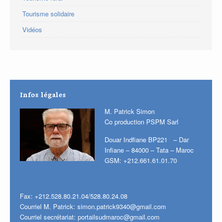
Tourisme solidaire
Vidéos
Infos légales
M. Patrick Simon
Co production PSPM Sarl
Douar Indfiane BP221 – Dar
Infiane – 84000 – Tata – Maroc
GSM: +212.661.61.01.70
Fax: +212.528.80.21.04/528.80.24.08
Courriel M. Patrick:
simon.patrick9340@gmail.com
Courriel secrétariat:
portailsudmaroc@gmail.com