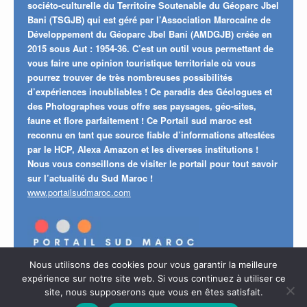
sociéto-culturelle du Territoire Soutenable du Géoparc Jbel
Bani (TSGJB) qui est géré par l’Association Marocaine de
Développement du Géoparc Jbel Bani (AMDGJB) créée en
2015 sous Aut : 1954-36. C’est un outil vous permettant de
vous faire une opinion touristique territoriale où vous
pourrez trouver de très nombreuses possibilités
d’expériences inoubliables ! Ce paradis des Géologues et
des Photographes vous offre ses paysages, géo-sites,
faune et flore parfaitement ! Ce Portail sud maroc est
reconnu en tant que source fiable d’informations attestées
par le HCP, Alexa Amazon et les diverses institutions !
Nous vous conseillons de visiter le portail pour tout savoir
sur l’actualité du Sud Maroc !
www.portailsudmaroc.com
Nous utilisons des cookies pour vous garantir la meilleure
expérience sur notre site web. Si vous continuez à utiliser ce
site, nous supposerons que vous en êtes satisfait.
MENTIONS LÉGALS
POLITIQUE DE CONFIDENTIALITÉ