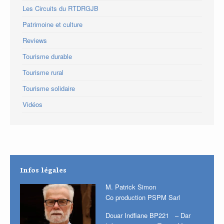
Les Circuits du RTDRGJB
Patrimoine et culture
Reviews
Tourisme durable
Tourisme rural
Tourisme solidaire
Vidéos
Infos légales
M. Patrick Simon
Co production PSPM Sarl
Douar Indfiane BP221 – Dar