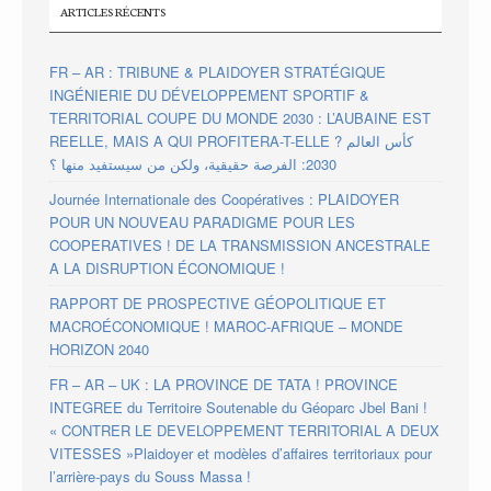
ARTICLES RÉCENTS
FR – AR : TRIBUNE & PLAIDOYER STRATÉGIQUE
INGÉNIERIE DU DÉVELOPPEMENT SPORTIF &
TERRITORIAL COUPE DU MONDE 2030 : L’AUBAINE EST
REELLE, MAIS A QUI PROFITERA-T-ELLE ? كأس العالم
2030: الفرصة حقيقية، ولكن من سيستفيد منها ؟
Journée Internationale des Coopératives : PLAIDOYER
POUR UN NOUVEAU PARADIGME POUR LES
COOPERATIVES ! DE LA TRANSMISSION ANCESTRALE
A LA DISRUPTION ÉCONOMIQUE !
RAPPORT DE PROSPECTIVE GÉOPOLITIQUE ET
MACROÉCONOMIQUE ! MAROC-AFRIQUE – MONDE
HORIZON 2040
FR – AR – UK : LA PROVINCE DE TATA ! PROVINCE
INTEGREE du Territoire Soutenable du Géoparc Jbel Bani !
« CONTRER LE DEVELOPPEMENT TERRITORIAL A DEUX
VITESSES »Plaidoyer et modèles d’affaires territoriaux pour
l’arrière-pays du Souss Massa !