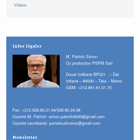
Vidéos
Infos légales
M. Patrick Simon
Co production PSPM Sarl
Douar Indfiane BP221 – Dar
Infiane – 84000 – Tata – Maroc
GSM: +212.661.61.01.70
Fax: +212.528.80.21.04/528.80.24.08
Courriel M. Patrick:
simon.patrick9340@gmail.com
Courriel secrétariat:
portailsudmaroc@gmail.com
Newsletter