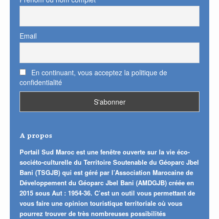
Email
En continuant, vous acceptez la politique de
confidentialité
A propos
Portail Sud Maroc est une fenêtre ouverte sur la vie éco-
sociéto-culturelle du Territoire Soutenable du Géoparc Jbel
Bani (TSGJB) qui est géré par l’Association Marocaine de
Développement du Géoparc Jbel Bani (AMDGJB) créée en
2015 sous Aut : 1954-36. C’est un outil vous permettant de
vous faire une opinion touristique territoriale où vous
pourrez trouver de très nombreuses possibilités