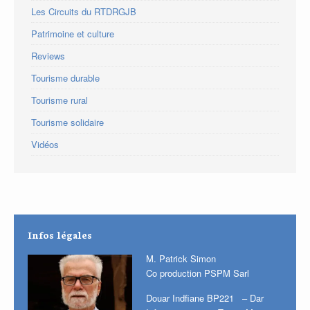
Les Circuits du RTDRGJB
Patrimoine et culture
Reviews
Tourisme durable
Tourisme rural
Tourisme solidaire
Vidéos
Infos légales
M. Patrick Simon
Co production PSPM Sarl
Douar Indfiane BP221 – Dar