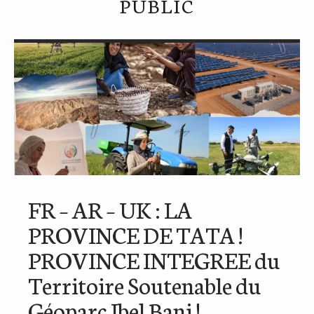
PUBLIC
FR – AR – UK : LA
PROVINCE DE TATA !
PROVINCE INTEGREE du
Territoire Soutenable du
Géoparc Jbel Bani !