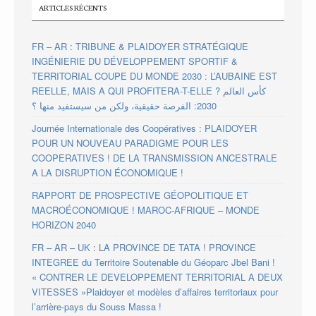
ARTICLES RÉCENTS
FR – AR : TRIBUNE & PLAIDOYER STRATÉGIQUE
INGÉNIERIE DU DÉVELOPPEMENT SPORTIF &
TERRITORIAL COUPE DU MONDE 2030 : L’AUBAINE EST
REELLE, MAIS A QUI PROFITERA-T-ELLE ? كأس العالم
2030: الفرصة حقيقية، ولكن من سيستفيد منها ؟
Journée Internationale des Coopératives : PLAIDOYER
POUR UN NOUVEAU PARADIGME POUR LES
COOPERATIVES ! DE LA TRANSMISSION ANCESTRALE
A LA DISRUPTION ÉCONOMIQUE !
RAPPORT DE PROSPECTIVE GÉOPOLITIQUE ET
MACROÉCONOMIQUE ! MAROC-AFRIQUE – MONDE
HORIZON 2040
FR – AR – UK : LA PROVINCE DE TATA ! PROVINCE
INTEGREE du Territoire Soutenable du Géoparc Jbel Bani !
« CONTRER LE DEVELOPPEMENT TERRITORIAL A DEUX
VITESSES »Plaidoyer et modèles d’affaires territoriaux pour
l’arrière-pays du Souss Massa !