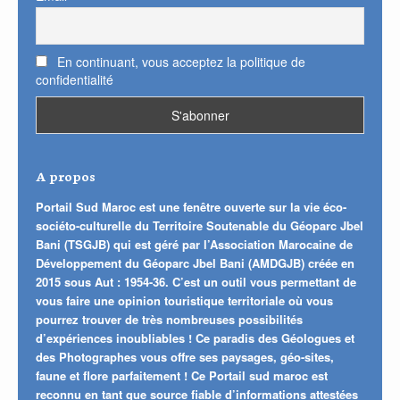
En continuant, vous acceptez la politique de
confidentialité
A propos
Portail Sud Maroc est une fenêtre ouverte sur la vie éco-
sociéto-culturelle du Territoire Soutenable du Géoparc Jbel
Bani (TSGJB) qui est géré par l’Association Marocaine de
Développement du Géoparc Jbel Bani (AMDGJB) créée en
2015 sous Aut : 1954-36. C’est un outil vous permettant de
vous faire une opinion touristique territoriale où vous
pourrez trouver de très nombreuses possibilités
d’expériences inoubliables ! Ce paradis des Géologues et
des Photographes vous offre ses paysages, géo-sites,
faune et flore parfaitement ! Ce Portail sud maroc est
reconnu en tant que source fiable d’informations attestées