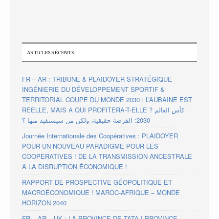
ARTICLES RÉCENTS
FR – AR : TRIBUNE & PLAIDOYER STRATÉGIQUE
INGÉNIERIE DU DÉVELOPPEMENT SPORTIF &
TERRITORIAL COUPE DU MONDE 2030 : L’AUBAINE EST
REELLE, MAIS A QUI PROFITERA-T-ELLE ? كأس العالم
2030: الفرصة حقيقية، ولكن من سيستفيد منها ؟
Journée Internationale des Coopératives : PLAIDOYER
POUR UN NOUVEAU PARADIGME POUR LES
COOPERATIVES ! DE LA TRANSMISSION ANCESTRALE
A LA DISRUPTION ÉCONOMIQUE !
RAPPORT DE PROSPECTIVE GÉOPOLITIQUE ET
MACROÉCONOMIQUE ! MAROC-AFRIQUE – MONDE
HORIZON 2040
FR – AR – UK : LA PROVINCE DE TATA ! PROVINCE