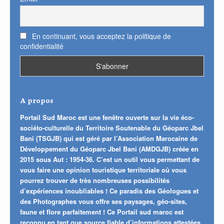
En continuant, vous acceptez la politique de
confidentialité
A propos
Portail Sud Maroc est une fenêtre ouverte sur la vie éco-
sociéto-culturelle du Territoire Soutenable du Géoparc Jbel
Bani (TSGJB) qui est géré par l’Association Marocaine de
Développement du Géoparc Jbel Bani (AMDGJB) créée en
2015 sous Aut : 1954-36. C’est un outil vous permettant de
vous faire une opinion touristique territoriale où vous
pourrez trouver de très nombreuses possibilités
d’expériences inoubliables ! Ce paradis des Géologues et
des Photographes vous offre ses paysages, géo-sites,
faune et flore parfaitement ! Ce Portail sud maroc est
reconnu en tant que source fiable d’informations attestées