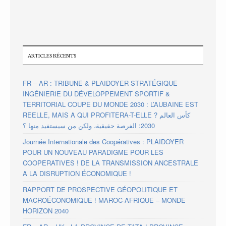
ARTICLES RÉCENTS
FR – AR : TRIBUNE & PLAIDOYER STRATÉGIQUE
INGÉNIERIE DU DÉVELOPPEMENT SPORTIF &
TERRITORIAL COUPE DU MONDE 2030 : L’AUBAINE EST
REELLE, MAIS A QUI PROFITERA-T-ELLE ? كأس العالم
2030: الفرصة حقيقية، ولكن من سيستفيد منها ؟
Journée Internationale des Coopératives : PLAIDOYER
POUR UN NOUVEAU PARADIGME POUR LES
COOPERATIVES ! DE LA TRANSMISSION ANCESTRALE
A LA DISRUPTION ÉCONOMIQUE !
RAPPORT DE PROSPECTIVE GÉOPOLITIQUE ET
MACROÉCONOMIQUE ! MAROC-AFRIQUE – MONDE
HORIZON 2040