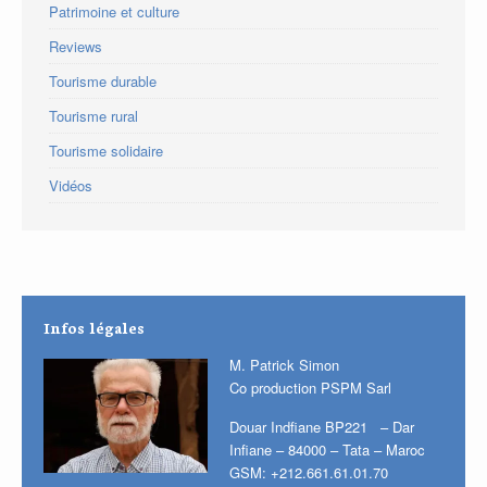
Patrimoine et culture
Reviews
Tourisme durable
Tourisme rural
Tourisme solidaire
Vidéos
Infos légales
M. Patrick Simon
Co production PSPM Sarl
Douar Indfiane BP221 – Dar
Infiane – 84000 – Tata – Maroc
GSM: +212.661.61.01.70