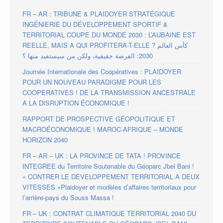
FR – AR : TRIBUNE & PLAIDOYER STRATÉGIQUE
INGÉNIERIE DU DÉVELOPPEMENT SPORTIF &
TERRITORIAL COUPE DU MONDE 2030 : L’AUBAINE EST
REELLE, MAIS A QUI PROFITERA-T-ELLE ? كأس العالم
2030: الفرصة حقيقية، ولكن من سيستفيد منها ؟
Journée Internationale des Coopératives : PLAIDOYER
POUR UN NOUVEAU PARADIGME POUR LES
COOPERATIVES ! DE LA TRANSMISSION ANCESTRALE
A LA DISRUPTION ÉCONOMIQUE !
RAPPORT DE PROSPECTIVE GÉOPOLITIQUE ET
MACROÉCONOMIQUE ! MAROC-AFRIQUE – MONDE
HORIZON 2040
FR – AR – UK : LA PROVINCE DE TATA ! PROVINCE
INTEGREE du Territoire Soutenable du Géoparc Jbel Bani !
« CONTRER LE DEVELOPPEMENT TERRITORIAL A DEUX
VITESSES »Plaidoyer et modèles d’affaires territoriaux pour
l’arrière-pays du Souss Massa !
FR – UK : CONTRAT CLIMATIQUE TERRITORIAL 2040 DU