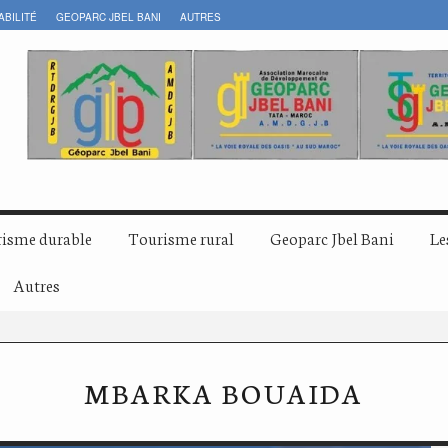
ABILITÉ
GEOPARC JBEL BANI
AUTRES
isme durable
Tourisme rural
Geoparc Jbel Bani
Le
Autres
MBARKA BOUAIDA