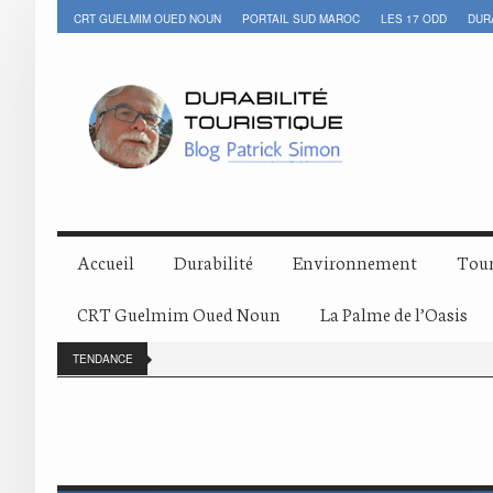
CRT GUELMIM OUED NOUN
PORTAIL SUD MAROC
LES 17 ODD
DUR
Accueil
Durabilité
Environnement
Tour
CRT Guelmim Oued Noun
La Palme de l’Oasis
TENDANCE