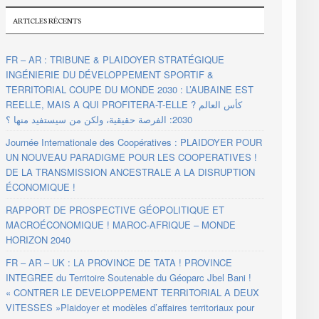
ARTICLES RÉCENTS
FR – AR : TRIBUNE & PLAIDOYER STRATÉGIQUE
INGÉNIERIE DU DÉVELOPPEMENT SPORTIF &
TERRITORIAL COUPE DU MONDE 2030 : L’AUBAINE EST
REELLE, MAIS A QUI PROFITERA-T-ELLE ? كأس العالم
2030: الفرصة حقيقية، ولكن من سيستفيد منها ؟
Journée Internationale des Coopératives : PLAIDOYER POUR
UN NOUVEAU PARADIGME POUR LES COOPERATIVES !
DE LA TRANSMISSION ANCESTRALE A LA DISRUPTION
ÉCONOMIQUE !
RAPPORT DE PROSPECTIVE GÉOPOLITIQUE ET
MACROÉCONOMIQUE ! MAROC-AFRIQUE – MONDE
HORIZON 2040
FR – AR – UK : LA PROVINCE DE TATA ! PROVINCE
INTEGREE du Territoire Soutenable du Géoparc Jbel Bani !
« CONTRER LE DEVELOPPEMENT TERRITORIAL A DEUX
VITESSES »Plaidoyer et modèles d’affaires territoriaux pour