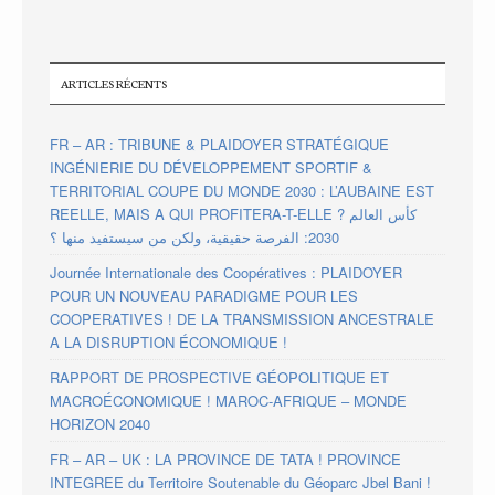
ARTICLES RÉCENTS
FR – AR : TRIBUNE & PLAIDOYER STRATÉGIQUE
INGÉNIERIE DU DÉVELOPPEMENT SPORTIF &
TERRITORIAL COUPE DU MONDE 2030 : L’AUBAINE EST
REELLE, MAIS A QUI PROFITERA-T-ELLE ? كأس العالم
2030: الفرصة حقيقية، ولكن من سيستفيد منها ؟
Journée Internationale des Coopératives : PLAIDOYER
POUR UN NOUVEAU PARADIGME POUR LES
COOPERATIVES ! DE LA TRANSMISSION ANCESTRALE
A LA DISRUPTION ÉCONOMIQUE !
RAPPORT DE PROSPECTIVE GÉOPOLITIQUE ET
MACROÉCONOMIQUE ! MAROC-AFRIQUE – MONDE
HORIZON 2040
FR – AR – UK : LA PROVINCE DE TATA ! PROVINCE
INTEGREE du Territoire Soutenable du Géoparc Jbel Bani !