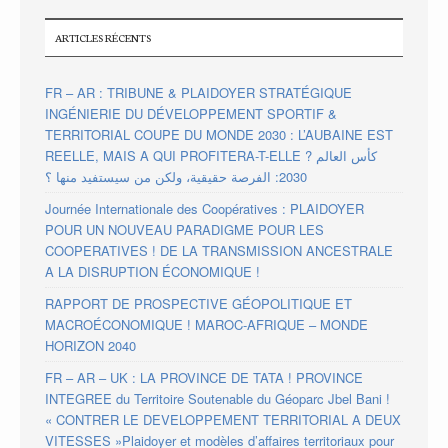
ARTICLES RÉCENTS
FR – AR : TRIBUNE & PLAIDOYER STRATÉGIQUE
INGÉNIERIE DU DÉVELOPPEMENT SPORTIF &
TERRITORIAL COUPE DU MONDE 2030 : L’AUBAINE EST
REELLE, MAIS A QUI PROFITERA-T-ELLE ? كأس العالم
2030: الفرصة حقيقية، ولكن من سيستفيد منها ؟
Journée Internationale des Coopératives : PLAIDOYER
POUR UN NOUVEAU PARADIGME POUR LES
COOPERATIVES ! DE LA TRANSMISSION ANCESTRALE
A LA DISRUPTION ÉCONOMIQUE !
RAPPORT DE PROSPECTIVE GÉOPOLITIQUE ET
MACROÉCONOMIQUE ! MAROC-AFRIQUE – MONDE
HORIZON 2040
FR – AR – UK : LA PROVINCE DE TATA ! PROVINCE
INTEGREE du Territoire Soutenable du Géoparc Jbel Bani !
« CONTRER LE DEVELOPPEMENT TERRITORIAL A DEUX
VITESSES »Plaidoyer et modèles d’affaires territoriaux pour