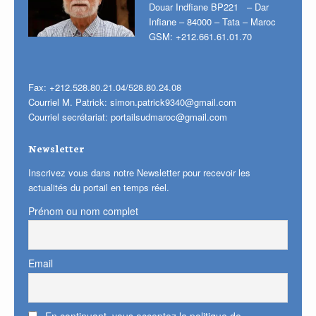
Douar Indfiane BP221 – Dar
Infiane – 84000 – Tata – Maroc
GSM: +212.661.61.01.70
Fax: +212.528.80.21.04/528.80.24.08
Courriel M. Patrick:
simon.patrick9340@gmail.com
Courriel secrétariat:
portailsudmaroc@gmail.com
Newsletter
Inscrivez vous dans notre Newsletter pour recevoir les
actualités du portail en temps réel.
Prénom ou nom complet
Email
En continuant, vous acceptez la politique de