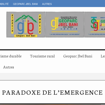
ABILITÉ
GEOPARC JBEL BANI
AUTRES
isme durable
Tourisme rural
Geoparc Jbel Bani
Le
Autres
PARADOXE DE L’EMERGENCE