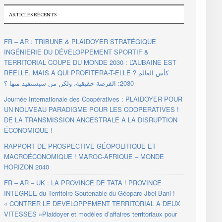
ARTICLES RÉCENTS
FR – AR : TRIBUNE & PLAIDOYER STRATÉGIQUE
INGÉNIERIE DU DÉVELOPPEMENT SPORTIF &
TERRITORIAL COUPE DU MONDE 2030 : L’AUBAINE EST
REELLE, MAIS A QUI PROFITERA-T-ELLE ? كأس العالم
2030: الفرصة حقيقية، ولكن من سيستفيد منها ؟
Journée Internationale des Coopératives : PLAIDOYER POUR
UN NOUVEAU PARADIGME POUR LES COOPERATIVES !
DE LA TRANSMISSION ANCESTRALE A LA DISRUPTION
ÉCONOMIQUE !
RAPPORT DE PROSPECTIVE GÉOPOLITIQUE ET
MACROÉCONOMIQUE ! MAROC-AFRIQUE – MONDE
HORIZON 2040
FR – AR – UK : LA PROVINCE DE TATA ! PROVINCE
INTEGREE du Territoire Soutenable du Géoparc Jbel Bani !
« CONTRER LE DEVELOPPEMENT TERRITORIAL A DEUX
VITESSES »Plaidoyer et modèles d’affaires territoriaux pour