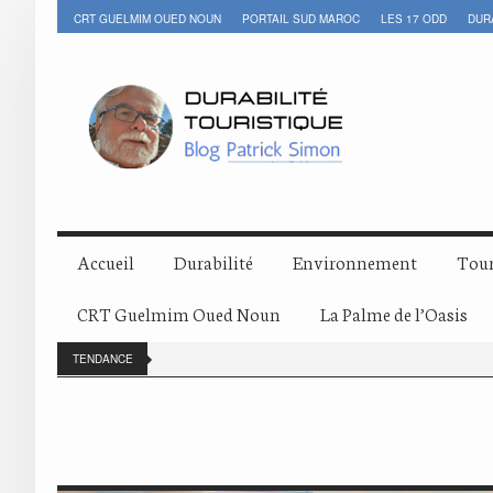
CRT GUELMIM OUED NOUN
PORTAIL SUD MAROC
LES 17 ODD
DUR
Accueil
Durabilité
Environnement
Tour
CRT Guelmim Oued Noun
La Palme de l’Oasis
TENDANCE