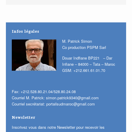
Infos légales
M. Patrick Simon
Co production PSPM Sarl
Douar Indfiane BP221 – Dar
Infiane – 84000 – Tata – Maroc
GSM: +212.661.61.01.70
Fax: +212.528.80.21.04/528.80.24.08
Courriel M. Patrick:
simon.patrick9340@gmail.com
Courriel secrétariat:
portailsudmaroc@gmail.com
Newsletter
Inscrivez vous dans notre Newsletter pour recevoir les