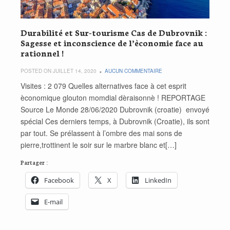
Durabilité et Sur-tourisme Cas de Dubrovnik :
Sagesse et inconscience de l’èconomie face au
rationnel !
POSTED ON JUILLET 14, 2020
AUCUN COMMENTAIRE
Visites : 2 079 Quelles alternatives face à cet esprit
èconomique glouton momdial dèraisonnè ! REPORTAGE
Source Le Monde 28/06/2020 Dubrovnik (croatie) ­ envoyé
spécial Ces derniers temps, à Dubrovnik (Croa­tie), ils sont
par­ tout. Se prélassent à l’ombre des mai­ sons de
pierre,trottinent le soir sur le marbre blanc et[…]
Partager :
Facebook
X
LinkedIn
E-mail