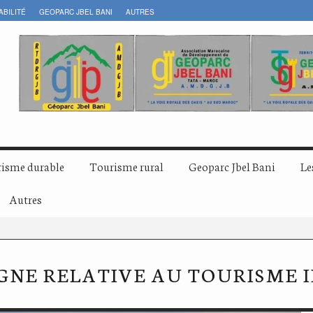
ABILITÉ
GEOPARC JBEL BANI
AUTRES
isme durable
Tourisme rural
Geoparc Jbel Bani
Le
Autres
NE RELATIVE AU TOURISME 