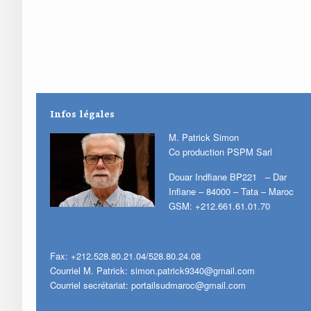
Infos légales
M. Patrick Simon
Co production PSPM Sarl
Douar Indfiane BP221 – Dar
Infiane – 84000 – Tata – Maroc
GSM: +212.661.61.01.70
Fax: +212.528.80.21.04/528.80.24.08
Courriel M. Patrick:
simon.patrick9340@gmail.com
Courriel secrétariat:
portailsudmaroc@gmail.com