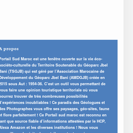
A propos
Portail Sud Maroc est une fenêtre ouverte sur la vie éco-
sociéto-culturelle du Territoire Soutenable du Géoparc Jbel
Bani (TSGJB) qui est géré par l’Association Marocaine de
Développement du Géoparc Jbel Bani (AMDGJB) créée en
2015 sous Aut : 1954-36. C’est un outil vous permettant de
vous faire une opinion touristique territoriale où vous
pourrez trouver de très nombreuses possibilités
d’expériences inoubliables ! Ce paradis des Géologues et
des Photographes vous offre ses paysages, géo-sites, faune
et flore parfaitement ! Ce Portail sud maroc est reconnu en
tant que source fiable d’informations attestées par le HCP,
Alexa Amazon et les diverses institutions ! Nous vous