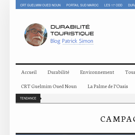
CRT GUELMIM OUED NOUN
PORTAIL SUD MAROC
LES 17 ODD
DUR
Accueil
Durabilité
Environnement
Tour
CRT Guelmim Oued Noun
La Palme de l’Oasis
TENDANCE
CAMPAG