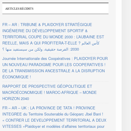
ARTICLES RÉCENTS
FR – AR : TRIBUNE & PLAIDOYER STRATÉGIQUE
INGÉNIERIE DU DÉVELOPPEMENT SPORTIF &
TERRITORIAL COUPE DU MONDE 2030 : L’AUBAINE EST
REELLE, MAIS A QUI PROFITERA-T-ELLE ? كأس العالم
2030: الفرصة حقيقية، ولكن من سيستفيد منها ؟
Journée Internationale des Coopératives : PLAIDOYER POUR
UN NOUVEAU PARADIGME POUR LES COOPERATIVES !
DE LA TRANSMISSION ANCESTRALE A LA DISRUPTION
ÉCONOMIQUE !
RAPPORT DE PROSPECTIVE GÉOPOLITIQUE ET
MACROÉCONOMIQUE ! MAROC-AFRIQUE – MONDE
HORIZON 2040
FR – AR – UK : LA PROVINCE DE TATA ! PROVINCE
INTEGREE du Territoire Soutenable du Géoparc Jbel Bani !
« CONTRER LE DEVELOPPEMENT TERRITORIAL A DEUX
VITESSES »Plaidoyer et modèles d’affaires territoriaux pour