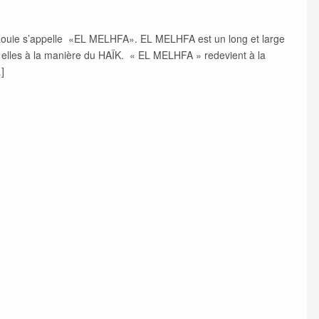
araouie s’appelle «EL MELHFA». EL MELHFA est un long et large
 elles à la manière du HAÏK. « EL MELHFA » redevient à la
]