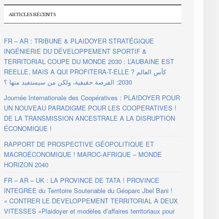
ARTICLES RÉCENTS
FR – AR : TRIBUNE & PLAIDOYER STRATÉGIQUE
INGÉNIERIE DU DÉVELOPPEMENT SPORTIF &
TERRITORIAL COUPE DU MONDE 2030 : L’AUBAINE EST
REELLE, MAIS A QUI PROFITERA-T-ELLE ? كأس العالم
2030: الفرصة حقيقية، ولكن من سيستفيد منها ؟
Journée Internationale des Coopératives : PLAIDOYER POUR
UN NOUVEAU PARADIGME POUR LES COOPERATIVES !
DE LA TRANSMISSION ANCESTRALE A LA DISRUPTION
ÉCONOMIQUE !
RAPPORT DE PROSPECTIVE GÉOPOLITIQUE ET
MACROÉCONOMIQUE ! MAROC-AFRIQUE – MONDE
HORIZON 2040
FR – AR – UK : LA PROVINCE DE TATA ! PROVINCE
INTEGREE du Territoire Soutenable du Géoparc Jbel Bani !
« CONTRER LE DEVELOPPEMENT TERRITORIAL A DEUX
VITESSES »Plaidoyer et modèles d’affaires territoriaux pour