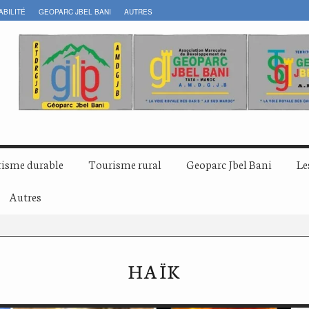
ABILITÉ
GEOPARC JBEL BANI
AUTRES
isme durable
Tourisme rural
Geoparc Jbel Bani
Le
Autres
HAÏK