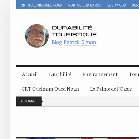
CRT GUELMIM OUED NOUN
PORTAIL SUD MAROC
LES 17 ODD
DUR
Accueil
Durabilité
Environnement
Tour
CRT Guelmim Oued Noun
La Palme de l’Oasis
TENDANCE