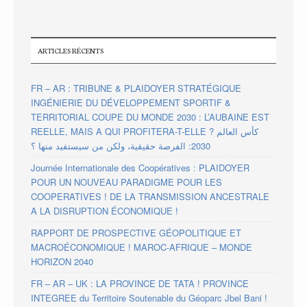
ARTICLES RÉCENTS
FR – AR : TRIBUNE & PLAIDOYER STRATÉGIQUE
INGÉNIERIE DU DÉVELOPPEMENT SPORTIF &
TERRITORIAL COUPE DU MONDE 2030 : L’AUBAINE EST
REELLE, MAIS A QUI PROFITERA-T-ELLE ? كأس العالم
2030: الفرصة حقيقية، ولكن من سيستفيد منها ؟
Journée Internationale des Coopératives : PLAIDOYER
POUR UN NOUVEAU PARADIGME POUR LES
COOPERATIVES ! DE LA TRANSMISSION ANCESTRALE
A LA DISRUPTION ÉCONOMIQUE !
RAPPORT DE PROSPECTIVE GÉOPOLITIQUE ET
MACROÉCONOMIQUE ! MAROC-AFRIQUE – MONDE
HORIZON 2040
FR – AR – UK : LA PROVINCE DE TATA ! PROVINCE
INTEGREE du Territoire Soutenable du Géoparc Jbel Bani !