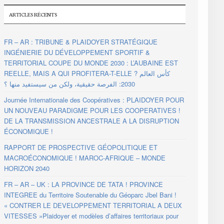
ARTICLES RÉCENTS
FR – AR : TRIBUNE & PLAIDOYER STRATÉGIQUE
INGÉNIERIE DU DÉVELOPPEMENT SPORTIF &
TERRITORIAL COUPE DU MONDE 2030 : L’AUBAINE EST
REELLE, MAIS A QUI PROFITERA-T-ELLE ? كأس العالم
2030: الفرصة حقيقية، ولكن من سيستفيد منها ؟
Journée Internationale des Coopératives : PLAIDOYER POUR
UN NOUVEAU PARADIGME POUR LES COOPERATIVES !
DE LA TRANSMISSION ANCESTRALE A LA DISRUPTION
ÉCONOMIQUE !
RAPPORT DE PROSPECTIVE GÉOPOLITIQUE ET
MACROÉCONOMIQUE ! MAROC-AFRIQUE – MONDE
HORIZON 2040
FR – AR – UK : LA PROVINCE DE TATA ! PROVINCE
INTEGREE du Territoire Soutenable du Géoparc Jbel Bani !
« CONTRER LE DEVELOPPEMENT TERRITORIAL A DEUX
VITESSES »Plaidoyer et modèles d’affaires territoriaux pour