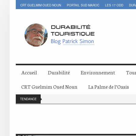
CRT GUELMIM OUED NOUN
PORTAIL SUD MAROC
LES 17 ODD
DUR
Accueil
Durabilité
Environnement
Tour
CRT Guelmim Oued Noun
La Palme de l’Oasis
TENDANCE