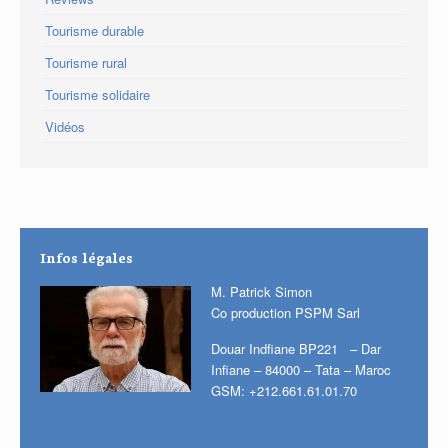
Tourisme durable
Tourisme rural
Tourisme solidaire
Vidéos
Infos légales
M. Patrick Simon
Co production PSPM Sarl
Douar Indfiane BP221 – Dar
Infiane – 84000 – Tata – Maroc
GSM: +212.661.61.01.70