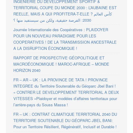
INGÉNIERIE DU DÉVELOPPEMENT SPORTIF &
TERRITORIAL COUPE DU MONDE 2030 : L’AUBAINE EST
REELLE, MAIS A QUI PROFITERA-T-ELLE ? كأس العالم
2030: الفرصة حقيقية، ولكن من سيستفيد منها ؟
Journée Internationale des Coopératives : PLAIDOYER
POUR UN NOUVEAU PARADIGME POUR LES
COOPERATIVES ! DE LA TRANSMISSION ANCESTRALE
A LA DISRUPTION ÉCONOMIQUE !
RAPPORT DE PROSPECTIVE GÉOPOLITIQUE ET
MACROÉCONOMIQUE ! MAROC-AFRIQUE – MONDE
HORIZON 2040
FR – AR – UK : LA PROVINCE DE TATA ! PROVINCE
INTEGREE du Territoire Soutenable du Géoparc Jbel Bani !
« CONTRER LE DEVELOPPEMENT TERRITORIAL A DEUX
VITESSES »Plaidoyer et modèles d’affaires territoriaux pour
l’arrière-pays du Souss Massa !
FR – UK : CONTRAT CLIMATIQUE TERRITORIAL 2040 DU
TERRITOIRE SOUTENABLE DU GÉOPARC JBEL BANI:
Pour un Territoire Résilient, Régénératif, Inclusif et Durable !