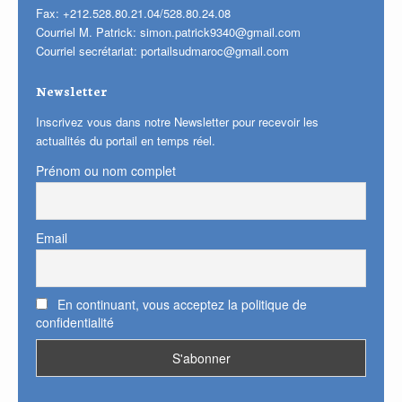
Fax: +212.528.80.21.04/528.80.24.08
Courriel M. Patrick:
simon.patrick9340@gmail.com
Courriel secrétariat:
portailsudmaroc@gmail.com
Newsletter
Inscrivez vous dans notre Newsletter pour recevoir les
actualités du portail en temps réel.
Prénom ou nom complet
Email
En continuant, vous acceptez la politique de
confidentialité